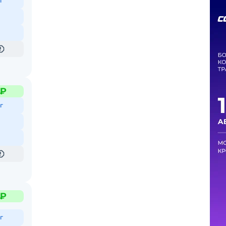
г
 ₽
г
 ₽
г