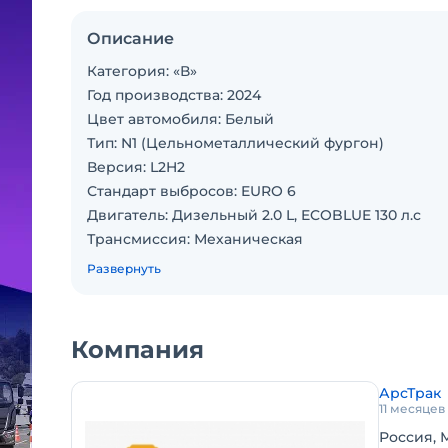
Описание
Категория: «В»
Год производства: 2024
Цвет автомобиля: Белый
Тип: N1 (Цельнометаллический фургон)
Версия: L2H2
Стандарт выбросов: EURO 6
Двигатель: Дизельный 2.0 L, ECOBLUE 130 л.с
Трансмиссия: Механическая
Привод: 4 х 4 (Полный)
Развернуть
Полезная нагрузка: 1279 кг.
Габариты автомобиля (д*ш*в), мм: 5531*2474*253
Максимальная скорость, км/ч: 150
Компания
Межсервисный интервал, км: 10 000
Комплектация:
АрсТрак
• Подушка безопасности водителя o Система 
11 месяце
безопасности
Россия, 