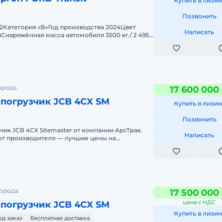
Купить в лизин
Позвонить
2Категория «В»Год производства 2024Цвет
Написать
наряжённая масса автомобиля 3500 кг./ 2 495
2.5 т.)Верс
орода
17 600 000
-погрузчик JCB 4CX SM
Купить в лизин
Позвонить
чик JCB 4СX Sitemaster от компании АрсТрак.
Написать
от производителя — лучшие цены на
икa в наличииДocтaвкa в л
города
17 500 000
цена с НДС
-погрузчик JCB 4CX SM
Купить в лизин
од заказ
Бесплатная доставка