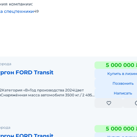
ния компании:
а спецтехники
49
города
5 000 000 
ргон FORD Transit
Купить в лизин
 o Регулировка положения передних фар,
Позвонить
2Категория «В»Год производства 2024Цвет
Написать
наряжённая масса автомобиля 3500 кг./ 2 495
2.5 т.)Верс
сированным задним стеклом
лей
орода
5 000 000 
зинг.
ргон FORD Transit