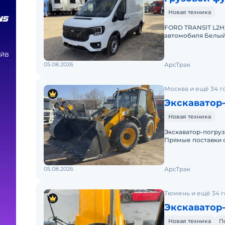
Новая техника
FORD TRANSIT L2H
автомобиля БелыйС
кг. ( под каркас до 
05.08.2026
АрсТрак
Москва и ещё 34 г
Экскаватор
Новая техника
Экcкавaтор-погруз
Прямые поставки 
территории РФTexн
05.08.2026
АрсТрак
Тюмень и ещё 34 
Экскаватор
Новая техника
П