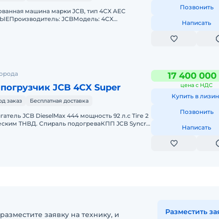
Позвонить
анная машина марки JCB, тип 4CX AEC
Производитель: JCBМодель: 4CX
Написать
ля: ТурбодизельМощность двигателя: 74,2
города
17 400 000
цена с НДС
погрузчик JCB 4CX Super
Купить в лизин
од заказ
Бесплатная доставка
Позвонить
атель ЈСB DieselMax 444 мощность 92 л.с Тіге 2
ческим ТНВД. Спираль подогреваКПП ЈСВ Syncro
Написать
атическаяМосты ЈС
Разместить за
разместите заявку на технику, и