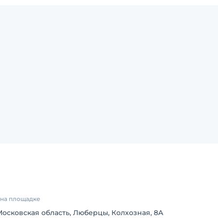
4
напоминания о пристегивании водителя и пассажиров рем
в на площадке
Московская область, Люберцы, Колхозная, 8А