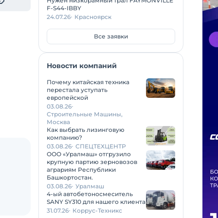
Нужен низкорамный трал FAYMONVILLE
F-S44-IBBY
24.07.26
Красноярск
Все заявки
Новости компаний
Почему китайская техника
перестала уступать
европейской
03.08.26
Строительные Машины,
Москва
Как выбрать лизинговую
компанию?
03.08.26
СПЕЦТЕХЦЕНТР
ООО «Уралмаш» отгрузило
крупную партию зерновозов
аграриям Республики
Башкортостан.
03.08.26
Уралмаш
4-ый автобетоносмеситель
SANY SY310 для нашего клиента
31.07.26
Коррус-Техникс