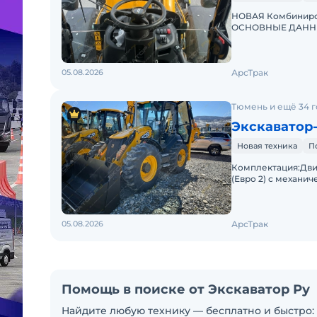
НОВАЯ Комбиниров
ОСНОВНЫЕ ДАННЫЕ
14H3WAТип двигате
кВтОб
05.08.2026
АрсТрак
Тюмень и ещё 34 
Экскаватор-
Новая техника
П
Комплектация:Двиг
(Евро 2) с механи
Shuttle полуавтом
05.08.2026
АрсТрак
Помощь в поиске от Экскаватор Ру
Найдите любую технику — бесплатно и быстро: 