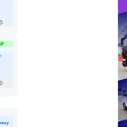
 ₽
г
явку