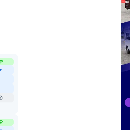
₽
г
₽