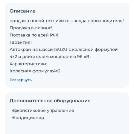
Описание
продажа новой техники от завода производителя!
Продажа в лизинг!
Поставка по всей РФ!
Гарантия!
Автокран на шасси ISUZU с колёсной формулой
4x2 и двигателем мощностью 96 кВт
Характеристики:
Колесная формула:4×2
Грузоподъемность крана:5000кг
Развернуть
Общая масса:8280кг
Коробка передач:5-ступенчатая МКПП (5MT)
Снаряженная масса:8085кг
Дополнительное оборудование
Длина стрелы:24 600мм
Джойстиковое управление
Модель двигателя:4KB1-TCG60
Кондиционер
Мощность двигателя:96/130кВт/л.с.
Колесная база:3365мм