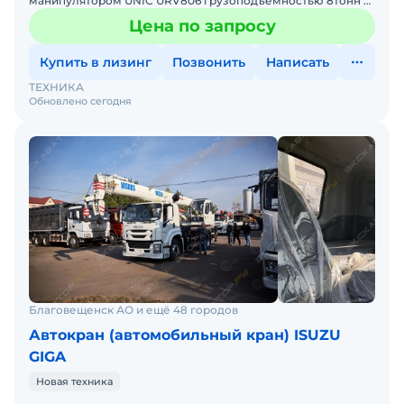
манипулятором UNIC URV806 грузоподъёмностью 8тонн с
шестью секциями стрелы длиной 19м, а также куз
Цена по запросу
Купить в лизинг
Позвонить
Написать
ТЕХНИКА
Обновлено сегодня
Благовещенск АО и ещё 48 городов
Автокран (автомобильный кран) ISUZU
GIGA
Новая техника