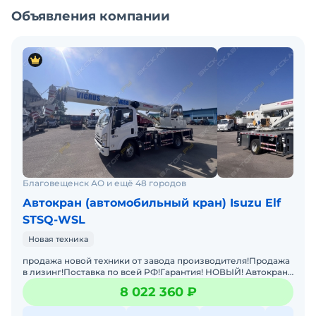
Продажа в лизинг!
Объявления компании
Поставка по всей РФ!
Гарантия!
Звоните , пишите, обязательно проконсультируем!
Цена с НДС. В наличии. Готова к эксплуатации.
Гарантия 12 месяцев. Заводская гарантия.
Доставка по РФ. Полная документация.
Благовещенск АО и ещё 48 городов
Автокран (автомобильный кран) Isuzu Elf
STSQ-WSL
Новая техника
продажа новой техники от завода производителя!Продажа
в лизинг!Поставка по всей РФ!Гарантия! НОВЫЙ! Автокран
на шасси ISUZU 4x2 с дизельным двигателем 139 кВт
8 022 360 ₽