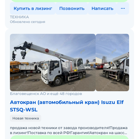
Купить в лизинг
Позвонить
Написать
ТЕХНИКА
Обновлено сегодня
Благовещенск АО и ещё 48 городов
Автокран (автомобильный кран) Isuzu Elf
STSQ-WSL
Новая техника
продажа новой техники от завода производителя!Продажа
в лизинг!Поставка по всей РФ!Гарантия!Автокран на шасси
ISUZU с колёсной формулой 4x2 и двигателем мощнос