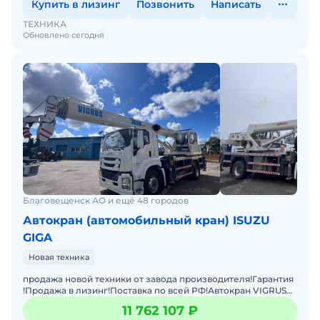
Купить в лизинг
Позвонить
Написать
ТЕХНИКА
Обновлено сегодня
Благовещенск АО и ещё 48 городов
Автокран (автомобильный кран) ISUZU
GIGA
Новая техника
продажа новой техники от завода производителя!Гарантия
!Продажа в лизинг!Поставка по всей РФ!Автокран VIGRUS
SST5183JQZSZA на базе шасси ISUZU с мощностью двиг
11 762 107 ₽