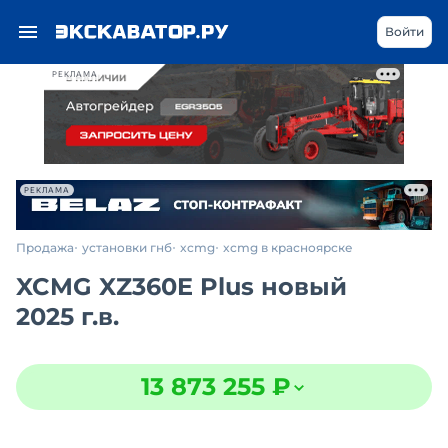
Войти
РЕКЛАМА
РЕКЛАМА
Продажа
установки гнб
xcmg
xcmg в красноярске
XCMG XZ360E Plus новый
2025 г.в.
13 873 255 ₽