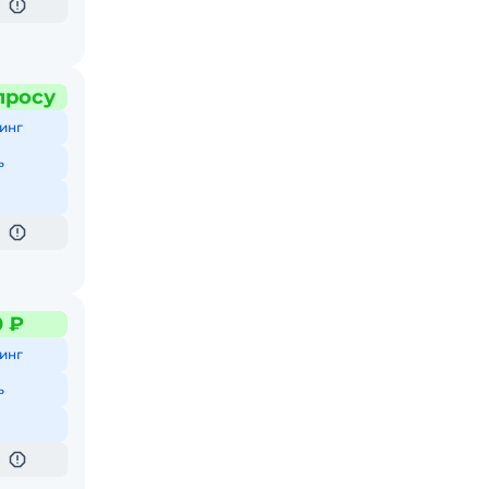
просу
инг
ь
0 ₽
инг
ь