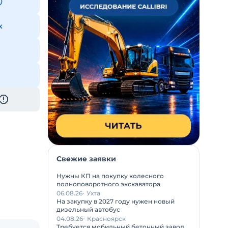
к
Свежие заявки
Нужны КП на покупку колесного
полноповоротного экскаватора
06.08.26
Ухта
На закупку в 2027 году нужен новый
дизельный автобус
04.08.26
Красноярск
Требуется мобильный бетонный завод