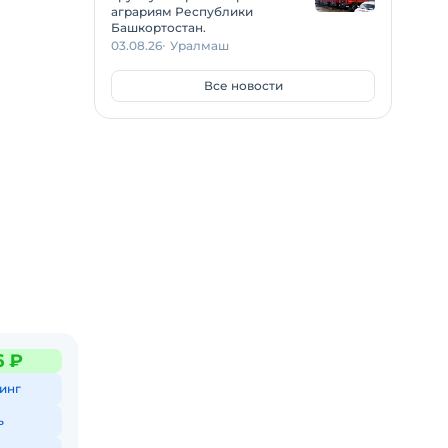
аграриям Республики
Башкортостан.
ость и
03.08.26
Уралмаш
ыми
Все новости
6 ₽
инг
ь