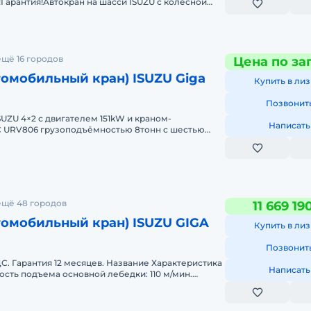
 / резиновая
!Гарантия!Автокран на шасси ISUZU с колёсной
гателем мощнос
еские)
щё 16 городов
Цена по за
томобильный кран) ISUZU Giga
Купить в лиз
Позвонит
SUZU 4×2 с двигателем 151kW и краном-
Написать
 URV806 грузоподъёмностью 8тонн с шестью
ной 19м, а также куз
могу с доставкой.
ещё 48 городов
11 669 19
томобильный кран) ISUZU GIGA
Купить в лиз
Позвонит
ДС. Гарантия 12 месяцев. Название Характеристика
Написать
ть подъема основной лебедки: 110 м/мин.
спомогательн