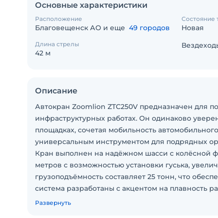
Основные характеристики
Расположение
Состояние 
Благовещенск АО и еще
49 городов
Новая
Длина стрелы
Вездеход
42 м
Описание
Автокран Zoomlion ZTC250V предназначен для п
инфраструктурных работах. Он одинаково уверенн
площадках, сочетая мобильность автомобильного
универсальным инструментом для подрядных ор
Кран выполнен на надёжном шасси с колёсной ф
метров с возможностью установки гуська, увели
грузоподъёмность составляет 25 тонн, что обес
система разработаны с акцентом на плавность р
имеет хорошую обзорность, эргономичное распо
Развернуть
комфортной работы в любую погоду.