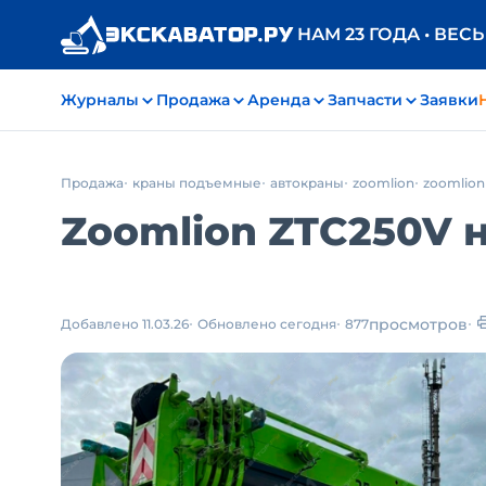
НАМ 23 ГОДА • ВЕС
Журналы
Продажа
Аренда
Запчасти
Заявки
Продажа
краны подъемные
автокраны
zoomlion
zoomlion
Zoomlion ZTC250V н
просмотров
Добавлено 11.03.26
Обновлено сегодня
877