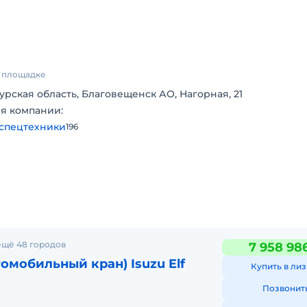
 зданий, мостов и инженерных сооружений, при монтаже
баритных элементов. Кран ценят за устойчивость, надёжн
 к работе и одинаково эффективно справляется как с точн
ми на высоте.
я!
а площадке
урская область, Благовещенск АО, Нагорная, 21
я компании:
спецтехники
196
 м/мин
ещё 48 городов
7 958 98
омобильный кран) Isuzu Elf
Купить в лиз
Позвонит