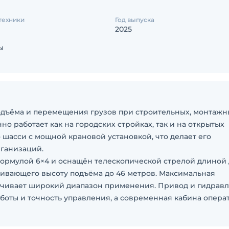
техники
Год выпуска
2025
ы
одъёма и перемещения грузов при строительных, монтажн
о работает как на городских стройках, так и на открытых
 шасси с мощной крановой установкой, что делает его
ганизаций.
ормулой 6×4 и оснащён телескопической стрелой длиной 
чивающего высоту подъёма до 46 метров. Максимальная
печивает широкий диапазон применения. Привод и гидрав
аботы и точность управления, а современная кабина опера
ложение органов управления и систему климат-контроля 