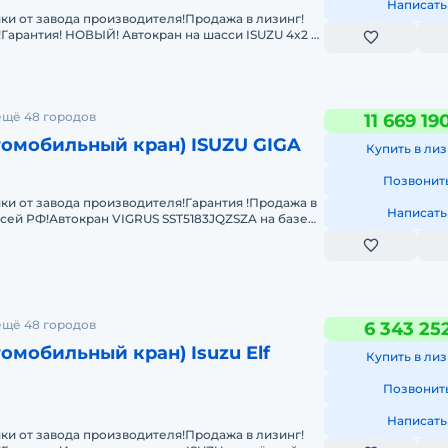
Написать
ки от завода производителя!Продажа в лизинг!
!Гарантия! НОВЫЙ! Автокран на шасси ISUZU 4x2 с
м 139 кВт
имальный момент при полностью выдвинутой стреле: 700 к
ещё 48 городов
11 669 19
томобильный кран) ISUZU GIGA
Купить в лиз
Позвонит
ки от завода производителя!Гарантия !Продажа в
Написать
всей РФ!Автокран VIGRUS SST5183JQZSZA на базе
остью двиг
ка: 0,15° – 30°
ещё 48 городов
6 343 25
омобильный кран) Isuzu Elf
Купить в лиз
дних): 6325 мм
Позвонит
дних): 5390 мм
Написать
ки от завода производителя!Продажа в лизинг!