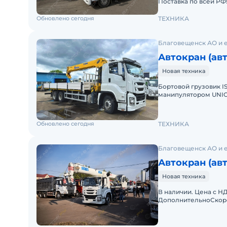
Передняя подвеска / Задняя подвеска: рессорная
Поставка по всей РФ
формулой 4x2 и дви
Модель крана: ZTC250V
Обновлено сегодня
ТЕХНИКА
Количество секции: 5 (1 корневая + 4 телескопич
Частота вращения: поворотной части: 0–3 об/мин
Благовещенск АО и е
Максимальная скорость поворота: 3 об/мин
Автокран (ав
Продажа в лизинг!
Новая техника
Поставка по всей РФ!
Гарантия от завода производителя!
Бортовой грузовик I
манипулятором UNIC
Звоните,пишите, обязательно проконсультируем!
секциями стрелы дли
Цена с НДС. В наличии. Полная документация. По
Обновлено сегодня
ТЕХНИКА
Благовещенск АО и 
Автокран (ав
Новая техника
В наличии. Цена с Н
ДополнительноСкорос
Скорость подъема в