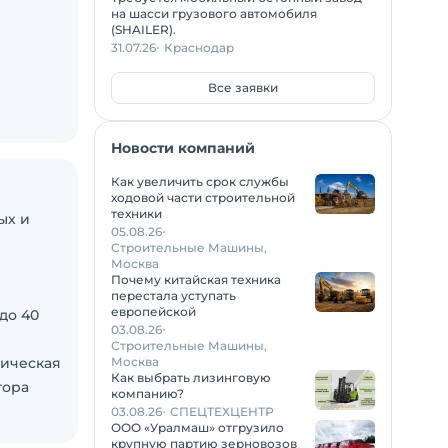
на шасси грузового автомобиля
(SHAILER).
31.07.26
Краснодар
Все заявки
Новости компаний
Как увеличить срок службы
ходовой части строительной
техники
ых и
05.08.26
Строительные Машины,
Москва
Почему китайская техника
перестала уступать
европейской
до 40
03.08.26
Строительные Машины,
лическая
Москва
Как выбрать лизинговую
тора
компанию?
для
03.08.26
СПЕЦТЕХЦЕНТР
ООО «Уралмаш» отгрузило
крупную партию зерновозов