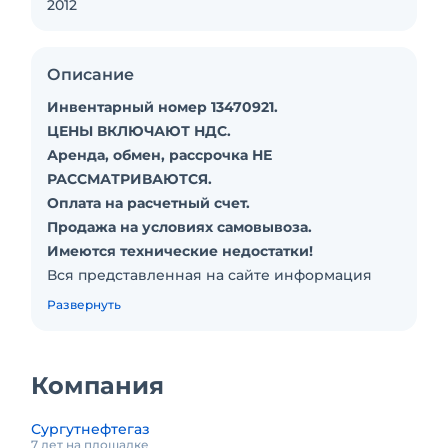
2012
Описание
Инвентарный номер 13470921.
ЦЕНЫ ВКЛЮЧАЮТ НДС.
Аренда, обмен, рассрочка НЕ
РАССМАТРИВАЮТСЯ.
Оплата на расчетный счет.
Продажа на условиях самовывоза.
Имеются технические недостатки!
Вся представленная на сайте информация
носит информационный характер, не
Развернуть
является публичной офертой,
предусмотренной статьей 437 Гражданского
кодекса РФ и не предполагает заключение
Компания
договора с любым обратившимся лицом.
После получения предложений о
Сургутнефтегаз
сотрудничестве ПАО «Сургутнефтегаз»
7 лет на площадке