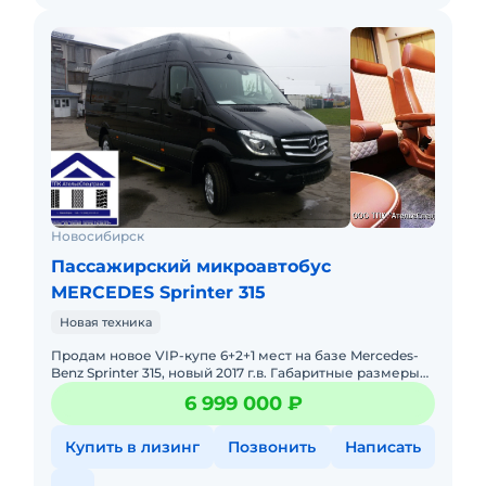
Новосибирск
Пассажирский микроавтобус
MERCEDES Sprinter 315
Новая техника
Продам новое VIP-купе 6+2+1 мест на базе Mercedes-
Benz Sprinter 315, новый 2017 г.в. Габаритные размеры
(ДхШхВ, мм 5910х2426х2755 Пассажирский салон
6 999 000 ₽
(ДхШхВ, мм
Купить в лизинг
Позвонить
Написать