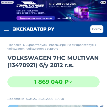
РЕКЛАМА
Войти
Продажа
микроавтобусы
пассажирские микроавтобусы
volkswagen
volkswagen в сургуте
VOLKSWAGEN 7HC MULTIVAN
(13470921)
б/у
2012 г.в.
1 869 040 ₽
Добавлено 10.03.26
21.05.2026
300