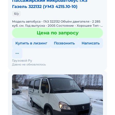
Пассажирский микроавтобус ГАЗ
«Сургутнефтегаз», Вы можете получить на
Газель 322132 (УМЗ 4215.10-10)
нашем сайте. Там же размещены телефоны
технических специалистов, с которыми Вы
Б/у
можете проконсультироваться по
Модель автобуса - ГАЗ 322132 Объём двигателя - 2 285
техническому состоянию и договориться об
куб. см. Год выпуска - 2005 Состояние - Хорошее Тип -
Микроавтобус Общий пробег - 300 000 тыс. км
осмотре на месте.
Цена по запросу
Количеств
Обращаем Ваше внимание, что на
Купить в лизинг
Позвонить
Написать
телефонные звонки отвечаем в будние дни с
8.30 до 17.00, перерыв с 12.40 до 14.00 по
времени г.Сургута (МСК +2).
Грузовой Ру
Давно не обновлялось