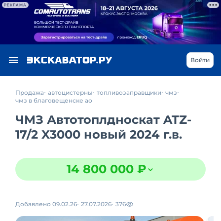
РЕКЛАМА
Войти
Продажа
автоцистерны
топливозаправщики
чмз
чмз в благовещенске ао
ЧМЗ Автотоплдноскат ATZ-
17/2 X3000 новый 2024 г.в.
14 800 000 ₽
Добавлено 09.02.26
27.07.2026
376