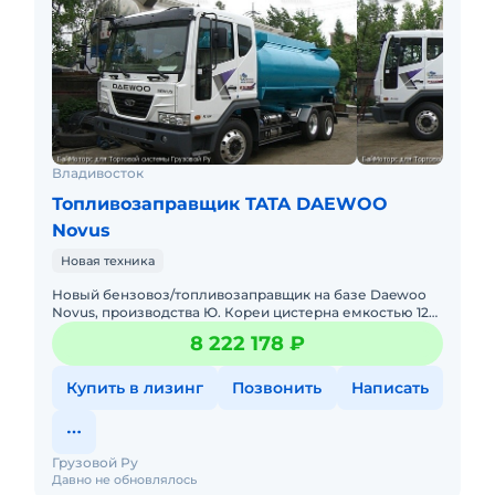
Владивосток
Топливозаправщик TATA DAEWOO
Novus
Новая техника
Новый бензовоз/топливозаправщик на базе Daewoo
Novus, производства Ю. Кореи цистерна емкостью 12
000 литров из нержавеющей стали Возможны
8 222 178 ₽
производство и окрас ц
Купить в лизинг
Позвонить
Написать
Грузовой Ру
Давно не обновлялось