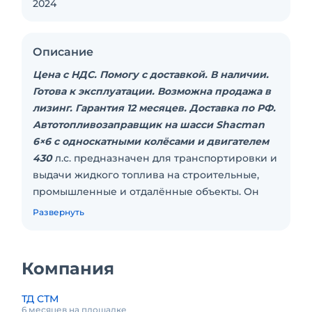
2024
Описание
Цена с НДС. Помогу с доставкой. В наличии.
Готова к эксплуатации. Возможна продажа в
лизинг. Гарантия 12 месяцев. Доставка по РФ.
Автотопливозаправщик на шасси Shacman
6×6 с односкатными колёсами и двигателем
430
л.с. предназначен для транспортировки и
выдачи жидкого топлива на строительные,
промышленные и отдалённые объекты. Он
рассчитан на работу в условиях сложного
Развернуть
рельефа и интенсивной эксплуатации, когда
важны надёжность, безопасность и удобство
заправки техники прямо на месте.
Компания
Конструкция включает цистерну объёмом 17
м³, разделённую на две секции, что позволяет
ТД СТМ
безопасно транспортировать различные виды
6 месяцев на площадке