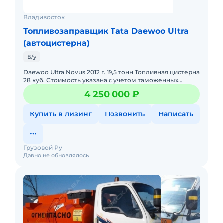
обслуживания, лестница, складывающиеся
поручни, металлические пеналы для рукавов,
Владивосток
металлические крылья
Топливозаправщик Tata Daewoo Ultra
(автоцистерна)
Б/у
Daewoo Ultra Novus 2012 г. 19,5 тонн Топливная цистерна
28 куб. Стоимость указана с учетом таможенных
платежей и утилизационного сбора! Автомобиль во
4 250 000 ₽
Владивост
Купить в лизинг
Позвонить
Написать
Грузовой Ру
Давно не обновлялось