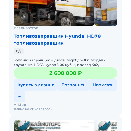
Владивосток
Топливозаправщик Hyundai HD78
топливозаправщик
Б/у
Топливозаправщик Hyundai Mighty, 2011г. Модель
грузовика HD65, кузов 3,00 куб.м, привод 4х2,
двигатель D4GA 4-цилиндровый, 4000сс, 160л.с. при
2 600 000 ₽
2800 об/мин, объ
Купить в лизинг
Позвонить
Написать
А-Мир
Давно не обновлялось