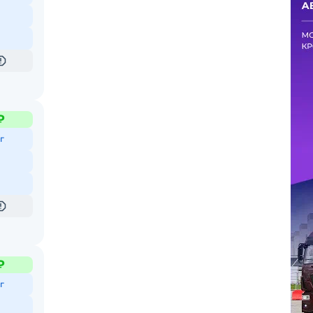
₽
г
₽
г