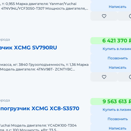
еля: Yanmar/Yuchai
Написать
/YCF3050-T307 Мощность двигателя,
,35/48,95 Мощность, кВт: 35,5/36
орода
6 421 370 
зчик XCMG SV790RU
Купить в лизин
Позвонить
узоподъемность, т: 1,36 Марка
Написать
Мощность двигателя, л.с: 82,2 Мощност
орода
9 563 613 
-погрузчик XCMG XC8-S3570
Купить в лизин
Позвонить
 YC4DK100-T304
Написать
ощность, кВт: 73,5