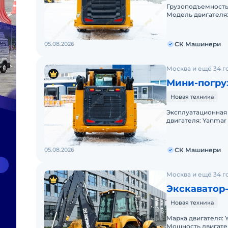
Грузоподъемность, т: 0,955 Марка двигат
Модель двигателя: 4TNV94L
л.с: 49
05.08.2026
СК Машинери
Москва и ещё 34 г
Мини-погру
Новая техника
Эксплуатационная масса, кг: 3840 Гр
двигателя: Yanmar Модель двигателя: 4TNV98T- ZCNTYBC
05.08.2026
СК Машинери
Москва и ещё 34 г
Экскаватор
Новая техника
Марка двигателя: Yuchai Модель двигателя:
Мощность двигателя, л.с: 100 М