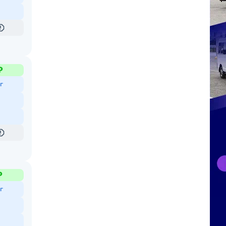
₽
г
₽
г