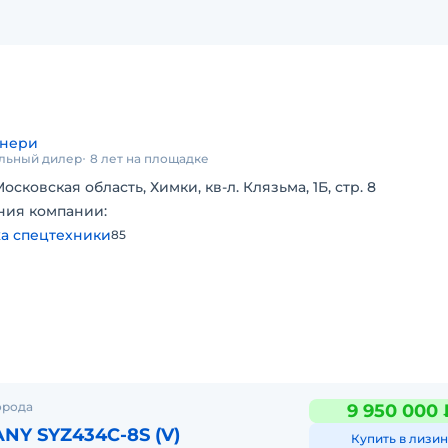
нери
льный дилер
8 лет на площадке
осковская область, Химки, кв-л. Клязьма, 1Б, стр. 8
ния компании:
а спецтехники
85
орода
9 950 000 
NY SYZ434C-8S (V)
Купить в лизин