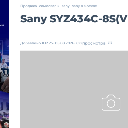
Продажа
самосвалы
sany
sany в москве
Sany SYZ434C-8S(V)
просмотра
Добавлено 11.12.25
05.08.2026
622