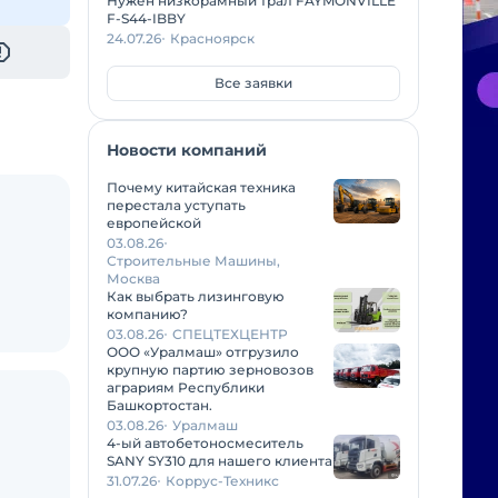
Нужен низкорамный трал FAYMONVILLE
F-S44-IBBY
24.07.26
Красноярск
Все заявки
Новости компаний
Почему китайская техника
перестала уступать
европейской
03.08.26
Строительные Машины,
Москва
Как выбрать лизинговую
компанию?
03.08.26
СПЕЦТЕХЦЕНТР
ООО «Уралмаш» отгрузило
крупную партию зерновозов
аграриям Республики
Башкортостан.
03.08.26
Уралмаш
4-ый автобетоносмеситель
SANY SY310 для нашего клиента
31.07.26
Коррус-Техникс