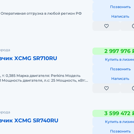
Позвонить
. Оперативная отгрузка в любой регион РФ
Написать
орода
2 997 976 
зчик XCMG SR710RU
Купить в лизин
Позвонить
еля: Perkins Модель
Написать
Вт:
нная масса, т: 1
орода
3 599 472 
зчик XCMG SR740RU
Купить в лизин
Позвонить