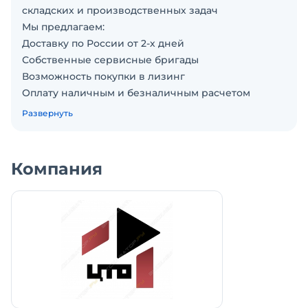
складских и производственных задач
Мы предлагаем:
Доставку по России от 2-х дней
Собственные сервисные бригады
Возможность покупки в лизинг
Оплату наличным и безналичным расчетом
Технические характеристики вилочный
Развернуть
погрузчик Хели (CHL):
Грузоподъемность: 1500 кг
Габариты: 2200х1120х2130 мм
Компания
Размер вил: 920х100х35 мм
Угол наклона мачты (вперед/назад): 6/8 градусов
Минимальный радиус поворота: 1920 мм
Клиренс рамы (без нагрузки): 95 мм
Клиренс до мачты (без нагрузки): 100 мм
Высота верхнего ограждения: 2130 мм
Свес (передний): 409 мм
Колесная база: 1475 мм
Собственный вес без нагрузки: 2675 кг