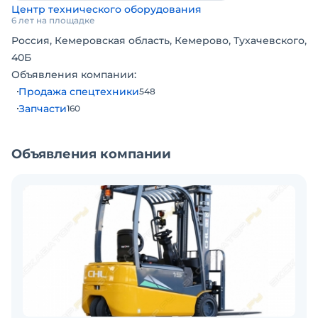
Центр технического оборудования
Тип аккумулятора: Li-Ion
6 лет на площадке
Оставьте заявку в чате или звоните - наши
Россия, Кемеровская область, Кемерово, Тухачевского,
специалисты подберут вилочный погрузчик под
40Б
любую задачу!
Объявления компании:
Продажа спецтехники
548
Запчасти
160
Объявления компании