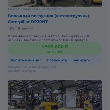
Санкт-Петербург и ещё 34 города
Вилочный погрузчик (автопогрузчик)
Caterpillar DP30NT
Б/у
В наличии
В отличном состоянии. Двигатель без нареканий. В
наличии. Поможем с доставкой по РФ. Не требует
вложений. Готова к эксплуатации. Склад запасных частей.
1 900 000 ₽
Се
цена с НДС
Купить в лизинг
Позвонить
Написать
Роктрак Рус (бывш. Рокла Рус)
Обновлено сегодня