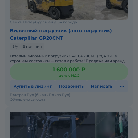
Санкт-Петербург и ещё 34 города
Вилочный погрузчик (автопогрузчик)
Caterpillar GP20CNT
Б/у
В наличии
Газовый вилочный погрузчик CAT GP20CNT (2т, 4.7м) в
хорошем состоянии — готов к работе!.Продажа или аренда
от 1 месяца..2016 г., 12.674 м/ч - 1 600 000р.
1 600 000 ₽
цена с НДС
Купить в лизинг
Позвонить
Написать
Роктрак Рус (бывш. Рокла Рус)
Обновлено сегодня