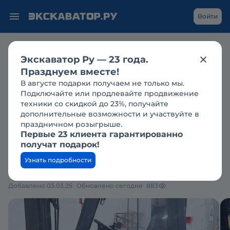
Войти
Продажа
складские погрузчики
вилочные погрузчики
Экскаватор Ру — 23 года.
caterpillar
caterpillar в санкт-петербурге
Празднуем вместе!
CATERPILLAR CAT DP20CNT
б/у
В августе подарки получаем не только мы.
2021 г.в.
Подключайте или продлевайте продвижение
техники со скидкой до 23%, получайте
дополнительные возможности и участвуйте в
В наличии
праздничном розыгрыше.
Первые 23 клиента гарантированно
1 900 000 ₽
получат подарок!
Цена с НДС
Узнать подробности
Добавлено 03.03.25
Обновлено сегодня
883