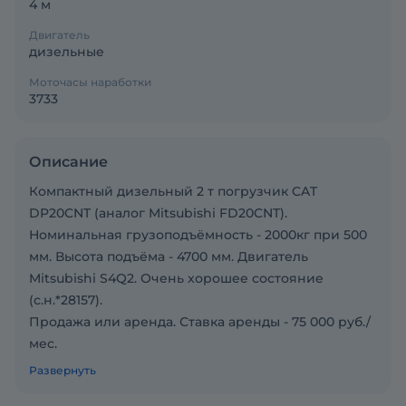
4 м
Двигатель
дизельные
Моточасы наработки
3733
Описание
Компактный дизельный 2 т погрузчик CAT
DP20CNT (аналог Mitsubishi FD20CNT).
Номинальная грузоподъёмность - 2000кг при 500
мм. Высота подъёма - 4700 мм. Двигатель
Mitsubishi S4Q2. Очень хорошее состояние
(с.н.*28157).
Продажа или аренда. Ставка аренды - 75 000 руб./
мес.
Комплектация:
Развернуть
-Тёплая кабина;