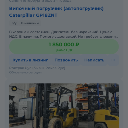
Санкт-Петербург и ещё 34 города
Вилочный погрузчик (автопогрузчик)
Caterpillar GP18ZNT
Б/у
В наличии
В хорошем состоянии. Двигатель без нареканий. Цена с
НДС. В наличии. Помогу с доставкой. Не требует вложений.
Обслуживалась у оф. дилера. Готова к эксплуатации.
1 850 000 ₽
цена с НДС
Купить в лизинг
Позвонить
Написать
Роктрак Рус (бывш. Рокла Рус)
Обновлено сегодня