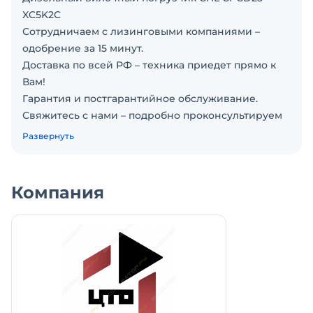
XC5K2C
Сотрудничаем с лизинговыми компаниями –
одобрение за 15 минут.
Доставка по всей РФ – техника приедет прямо к
Вам!
Гарантия и постгарантийное обслуживание.
Свяжитесь с нами – подробно проконсультируем
и подберем технику под Ваши задачи!
Развернуть
CHL вилочный погрузчик характеристики:
Грузоподъемность вилочного погрузчика: 2 500 кг
Модель двигателя: Xinchang
Компания
Колесная база: 1 600 мм
Общий вес: 3 680 кг
Высота подъема: 3 000-6 000 мм
Габариты: 259711502070 мм
Дорожный просвет: 110 мм
• Возможна установка: бокового смещения,
каретки, ротатор на вилочный погрузчик, ковш на