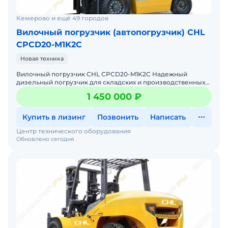
погрузчики москва, вилочные погрузчики санкт
петербург, петербург вилочные погрузчики,
Кемерово и ещё 49 городов
погрузчики вилочные волгоград, вилочный
Вилочный погрузчик (автопогрузчик) CHL
погрузчик владимир, вилочный погрузчик
CPCD20-M1K2C
иркутск, купить вилочный погрузчик владивосток,
Новая техника
купить вилочный погрузчик в спб, вилочный
Вилочный погрузчик CHL CPCD20-M1K2C Надежный
погрузчик toyota, вилочный погрузчик jac,
дизельный погрузчик для складских и производственных
задач Мы предлагаем: Доставку по России от 2-х дней Со
вилочные погрузчики Hangcha, вилочный
1 450 000 ₽
погрузчик Komatsu
Купить в лизинг
Позвонить
Написать
Центр технического оборудования
Обновлено сегодня