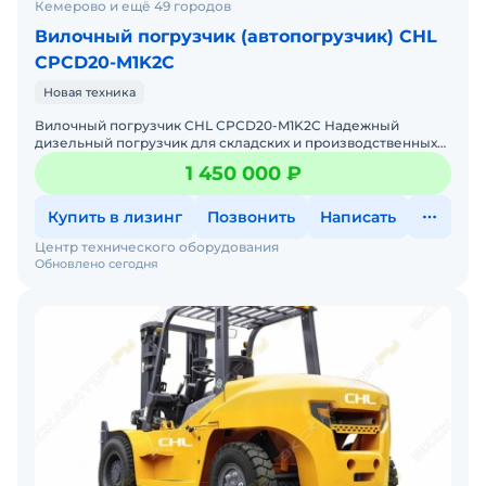
погрузчики вилочные волгоград, вилочный
Кемерово и ещё 49 городов
погрузчик владимир, вилочный погрузчик
Вилочный погрузчик (автопогрузчик) CHL
иркутск, купить вилочный погрузчик владивосток,
CPCD20-M1K2C
купить вилочный погрузчик в спб, вилочный
Новая техника
погрузчик toyota, вилочный погрузчик jac,
Вилочный погрузчик CHL CPCD20-M1K2C Надежный
вилочные погрузчики Hangcha, вилочный
дизельный погрузчик для складских и производственных
задач Мы предлагаем: Доставку по России от 2-х дней Со
погрузчик Komatsu
1 450 000 ₽
Купить в лизинг
Позвонить
Написать
Центр технического оборудования
Обновлено сегодня