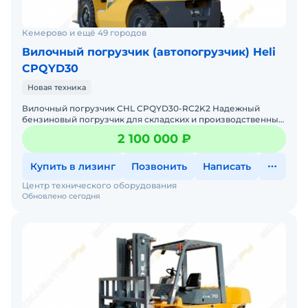
Кемерово и ещё 49 городов
Вилочный погрузчик (автопогрузчик) Heli
CPQYD30
Новая техника
Вилочный погрузчик CHL CPQYD30-RC2K2 Надежный
бензиновый погрузчик для складских и производственных
задач Мы предлагаем: Доставку по России от 2-х дней
2 100 000 ₽
Собст
Купить в лизинг
Позвонить
Написать
Центр технического оборудования
Обновлено сегодня