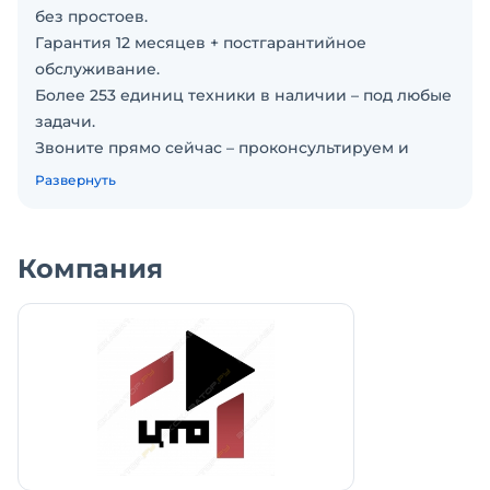
без простоев.
Гарантия 12 месяцев + постгарантийное
обслуживание.
Более 253 единиц техники в наличии – под любые
задачи.
Звоните прямо сейчас – проконсультируем и
подберем лучший вариант.
Развернуть
Вилочный погрузчик характеристики:
Грузоподъемность вилочный погрузчик лонкинг:
1500 кг
Компания
Высота подъема: 3000 мм
Габариты (ДхШхВ): 3180х1090х2090 мм
Колесная база: 1400 мм
Размер вил (ДхШхВ): 920х100х35 мм
Двигатель: Xinchai NC485BPG
• Возможна установка: бокового смещения,
каретки, ротатора, ковша, отвала и других опций
Оплата: наличные, безналичные, лизинг
Доставка: по всей РФ