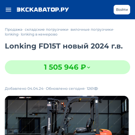
Войти
Продажа
складские погрузчики
вилочные погрузчики
lonking
lonking в кемерово
Lonking FD15T новый 2024 г.в.
1 505 946 ₽
Добавлено 04.04.24
Обновлено сегодня
1261