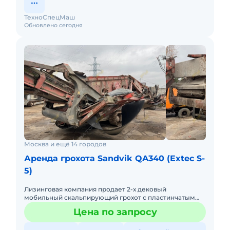
ТехноСпецМаш
Обновлено сегодня
Москва и ещё 14 городов
Аренда грохота Sandvik QA340 (Extec S-
5)
Лизинговая компания продает 2-х дековый
мобильный скальпирующий грохот с пластинчатым
питателем Sandvik QE 340 2011 г.в.Двигатель
Цена по запросу
CATERPILLAR C 4.4Номинальная м