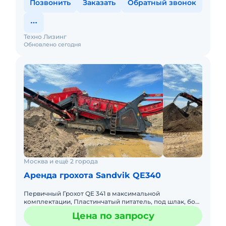
Позвонить
Заказать
Обратный звонок
Техно Лизинг
Обновлено сегодня
Москва и ещё 2 города
Аренда грохота Sandvik QE340
Первичный Грохот QE 341 в максимальной
комплектации, Пластинчатый питатель, под шлак, бой
бетона, карьер и тд. Двигатель САТ С4.4 механический,
Цена по запросу
Производитель