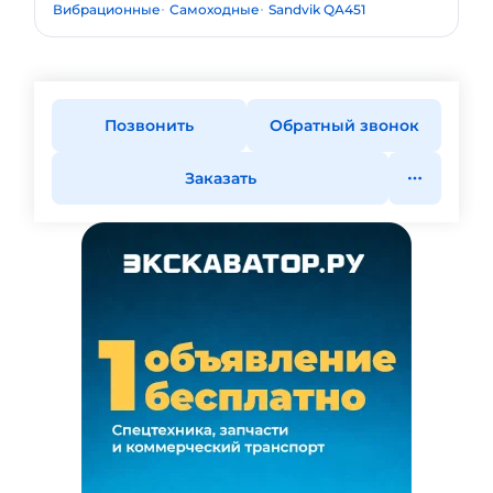
Вибрационные
Самоходные
Sandvik QA451
Позвонить
Обратный звонок
Заказать