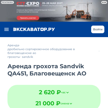
РЕКЛАМА
Войти
Аренда
дробильно сортировочное оборудование в
благовещенске ао
грохоты
sandvik
Аренда грохота Sandvik
QA451, Благовещенск АО
2 620 ₽
час
21 000 ₽
смена