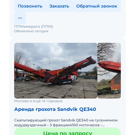
Позвонить
Заказать
Обратный звонок
ППМинералз (ППМ)
Обновлено сегодня
Москва и ещё 14 городов
Аренда грохота Sandvik QE340
Скальпирующий грохот Sandvik QE340 на гусеничном
ходудвухдечный – 3 фракции4100 моточасов –
РЕАЛЬНЫЕ ЧАСЫ!Год выпуска: 2011Верхний дек:
Цена по запросу
4800x1420 мм