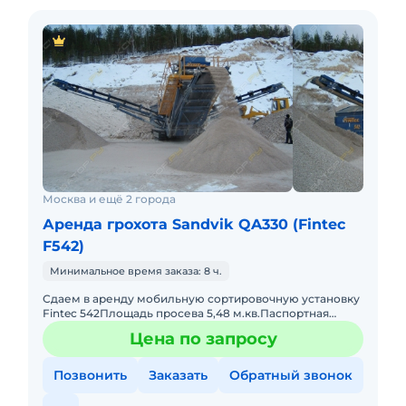
Москва и ещё 2 города
Аренда грохота Sandvik QA330 (Fintec
F542)
Минимальное время заказа: 8 ч.
Сдаем в аренду мобильную сортировочную установку
Fintec 542Площадь просева 5,48 м.кв.Паспортная
производительность 400 т/чКолосниковая решетка на
Цена по запросу
радиоуправлени
Позвонить
Заказать
Обратный звонок