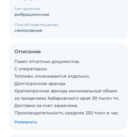
Тип грохотов
вибрационные
Способ перемещения
самоходные
Описание
Пакет отчетных документов.
С оператором.
Топливо оплачивается отдельно.
Долгосрочная аренда.
Краткосрочная аренда минимальный объем
за пределами Хабаровского края 30 тысяч тн.
Доставка за счет заказчика.
Производительность средняя 250 тонн в час
Питание и проживание бригады операторов
Развернуть
за счет заказчика
Предварительно оформляется тех задание на