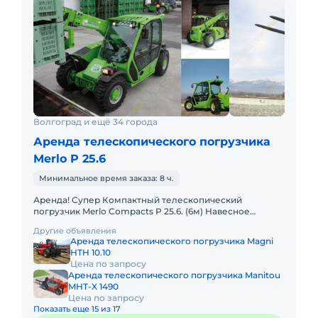
Волгоград и ещё 34 города
Аренда телескопического погрузчика
Merlo P 25.6
Минимальное время заказа: 8 ч.
Аренда! Супер Компактный телескопический
погрузчик Merlo Compacts P 25.6. (6м) Навесное
оборудование: Вилы; Ковш. Рабочая высота, м 6
Другие объявления
Грузоподъёмность, кг
Аренда телескопического погрузчика Magni
HTH 10.10
Цена по запросу
Аренда телескопического погрузчика Manitou
MHT-X 1490
Цена по запросу
Показать еще 15 из 17