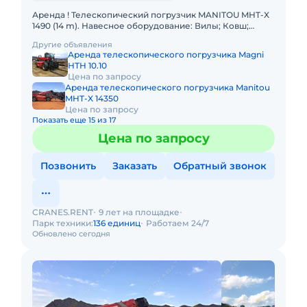
Аренда ! Телескопический погрузчик MANITOU MHT-X
1490 (14 m). Навесное оборудование: Вилы; Ковш;
Крюк. Грузоподъемность 9000 кг Высота подъема 14 м
Другие объявления
Вес 2080
Аренда телескопического погрузчика Magni
HTH 10.10
Цена по запросу
Аренда телескопического погрузчика Manitou
MHT-X 14350
Цена по запросу
Показать еще 15 из 17
Цена по запросу
Позвонить
Заказать
Обратный звонок
CRANES.RENT
9 лет на площадке
Парк техники:
136 единиц
Работаем 24/7
Обновлено сегодня