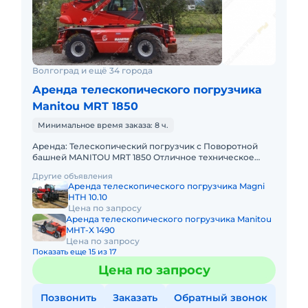
Волгоград и ещё 34 города
Аренда телескопического погрузчика
Manitou MRT 1850
Минимальное время заказа: 8 ч.
Аренда: Телескопический погрузчик с Поворотной
башней MANITOU MRT 1850 Отличное техническое
состояние! Наработка 500 м/ч. В комплекте: вилы,
Другие объявления
ковш, люлька, к
Аренда телескопического погрузчика Magni
HTH 10.10
Цена по запросу
Аренда телескопического погрузчика Manitou
MHT-X 1490
Цена по запросу
Показать еще 15 из 17
Цена по запросу
Позвонить
Заказать
Обратный звонок