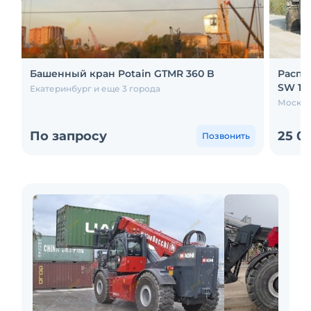
Башенный кран Potain GTMR 360 B
Распр
SW 10
Екатеринбург и еще 3 города
Москва
По запросу
25 0
Позвонить