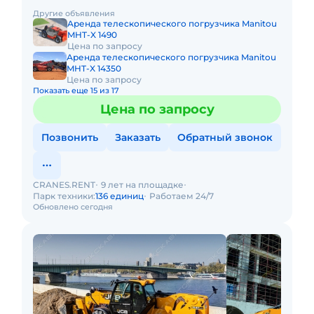
Грузоподъемность 10000 кг Высота подъема 10 м Вес
Другие объявления
14000 к
Аренда телескопического погрузчика Manitou
MHT-X 1490
Цена по запросу
Аренда телескопического погрузчика Manitou
MHT-X 14350
Цена по запросу
Показать еще 15 из 17
Цена по запросу
Позвонить
Заказать
Обратный звонок
CRANES.RENT
9 лет на площадке
Парк техники:
136 единиц
Работаем 24/7
Обновлено сегодня