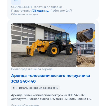
CRANES.RENT
9 лет на площадке
Парк техники:
136 единиц
Работаем 24/7
Обновлено сегодня
Волгоград и ещё 34 города
Аренда телескопического погрузчика
JCB 540-140
Минимальное время заказа: 8 ч.
Аренда! Телескопический погрузчик JCB 540-140
Эксплуатационная масса 10,5 тонн Емкость ковша 1,2
м3. Вылет 14 м. Мощность двигателя 97 л.с
Другие объявления