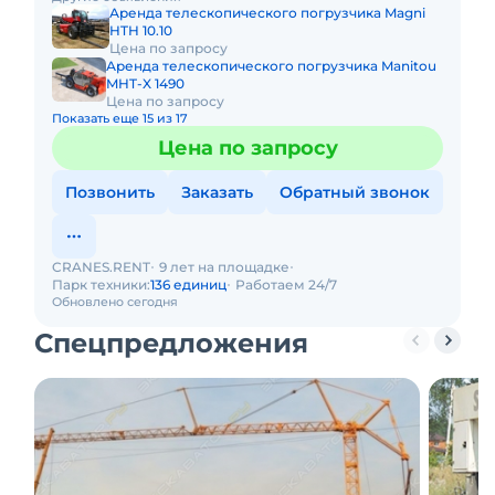
Грузоподъемност
Аренда телескопического погрузчика Magni
HTH 10.10
Цена по запросу
Аренда телескопического погрузчика Manitou
MHT-X 1490
Цена по запросу
Показать еще 15 из 17
Цена по запросу
Позвонить
Заказать
Обратный звонок
CRANES.RENT
9 лет на площадке
Парк техники:
136 единиц
Работаем 24/7
Обновлено сегодня
Спецпредложения