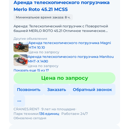
Аренда телескопического погрузчика
Merlo Roto 45.21 MCSS
Минимальное время заказа: 8 ч.
Аренда: Телескопический погрузчик с Поворотной
башней MERLO ROTO 45.21 Отличное техническое
состояние! В комплекте: вилы, ковш, люлька, крюк,
Другие объявления
лебёдка. Высот
Аренда телескопического погрузчика Magni
HTH 10.10
Цена по запросу
Аренда телескопического погрузчика Manitou
MHT-X 1490
Цена по запросу
Показать еще 15 из 17
Цена по запросу
Позвонить
Заказать
Обратный звонок
CRANES.RENT
9 лет на площадке
Парк техники:
136 единиц
Работаем 24/7
Обновлено сегодня