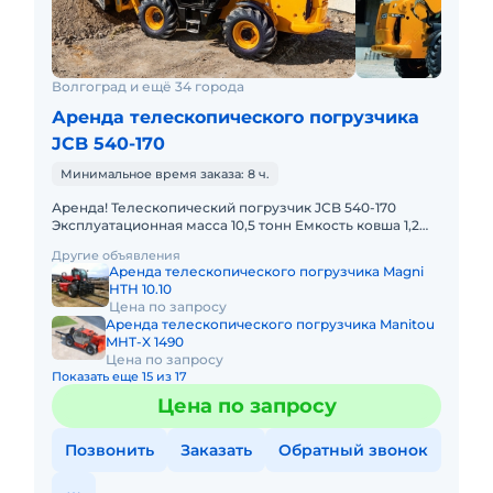
Волгоград и ещё 34 города
Аренда телескопического погрузчика
JCB 540-170
Минимальное время заказа: 8 ч.
Аренда! Телескопический погрузчик JCB 540-170
Эксплуатационная масса 10,5 тонн Емкость ковша 1,2
м3. Вылет 17 м. Мощность двигателя 97 л.с
Другие объявления
Грузоподъемност
Аренда телескопического погрузчика Magni
HTH 10.10
Цена по запросу
Аренда телескопического погрузчика Manitou
MHT-X 1490
Цена по запросу
Показать еще 15 из 17
Цена по запросу
Позвонить
Заказать
Обратный звонок