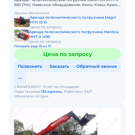
860 (7m). Навесное оборудование: Вилы; Ковш; Крюк.
Грузоподъемность 6000 кг Высота подъема 7 м Вес
Другие объявления
13160 кг
Аренда телескопического погрузчика Magni
HTH 10.10
Цена по запросу
Аренда телескопического погрузчика Manitou
MHT-X 1490
Цена по запросу
Показать еще 15 из 17
Цена по запросу
Позвонить
Заказать
Обратный звонок
CRANES.RENT
9 лет на площадке
Парк техники:
136 единиц
Работаем 24/7
Обновлено сегодня