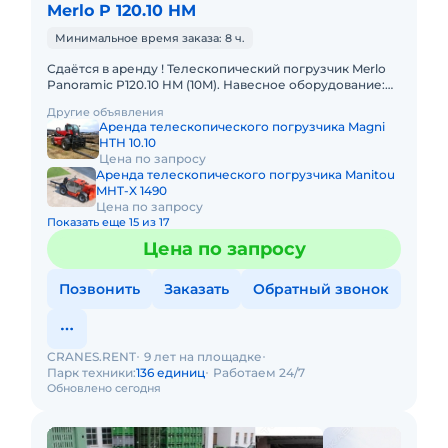
Merlo P 120.10 HM
Минимальное время заказа: 8 ч.
Сдаётся в аренду ! Телескопический погрузчик Merlo
Panoramic P120.10 HM (10M). Навесное оборудование:
Вилы; Ковш; Крюк. Грузоподъемность 12000 кг
Другие объявления
Грузоподъем
Аренда телескопического погрузчика Magni
HTH 10.10
Цена по запросу
Аренда телескопического погрузчика Manitou
MHT-X 1490
Цена по запросу
Показать еще 15 из 17
Цена по запросу
Позвонить
Заказать
Обратный звонок
CRANES.RENT
9 лет на площадке
Парк техники:
136 единиц
Работаем 24/7
Обновлено сегодня