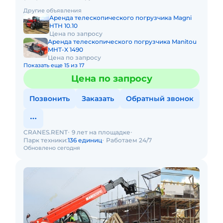
Платформа(Люлька); Крюк. Грузоподъемность 4000 кг
Другие объявления
Высота подъема
Аренда телескопического погрузчика Magni
HTH 10.10
Цена по запросу
Аренда телескопического погрузчика Manitou
MHT-X 1490
Цена по запросу
Показать еще 15 из 17
Цена по запросу
Позвонить
Заказать
Обратный звонок
CRANES.RENT
9 лет на площадке
Парк техники:
136 единиц
Работаем 24/7
Обновлено сегодня