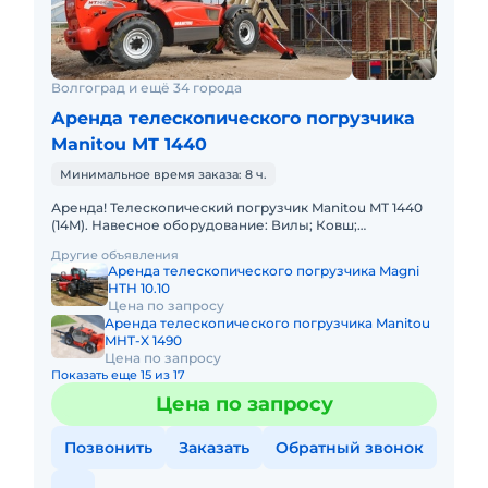
Волгоград и ещё 34 города
Аренда телескопического погрузчика
Manitou MT 1440
Минимальное время заказа: 8 ч.
Аренда! Телескопический погрузчик Manitou MT 1440
(14M). Навесное оборудование: Вилы; Ковш;
Платформа(люлька); Крюк. Грузоподъемность 4000 кг
Другие объявления
Высота подъема
Аренда телескопического погрузчика Magni
HTH 10.10
Цена по запросу
Аренда телескопического погрузчика Manitou
MHT-X 1490
Цена по запросу
Показать еще 15 из 17
Цена по запросу
Позвонить
Заказать
Обратный звонок