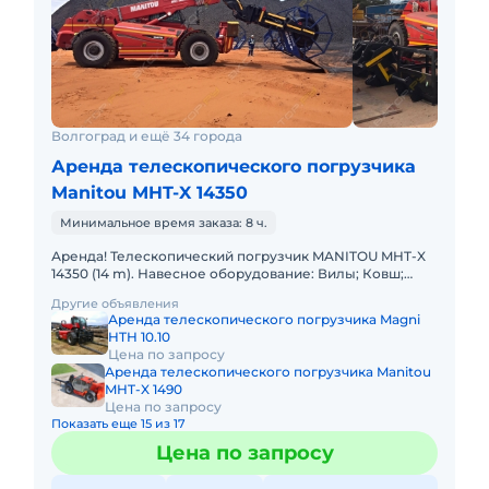
Волгоград и ещё 34 города
Аренда телескопического погрузчика
Manitou MHT-X 14350
Минимальное время заказа: 8 ч.
Аренда! Телескопический погрузчик MANITOU MHT-X
14350 (14 m). Навесное оборудование: Вилы; Ковш;
Крюк. Грузоподъемность 35000 кг Высота подъема 14
Другие объявления
м Вес 690
Аренда телескопического погрузчика Magni
HTH 10.10
Цена по запросу
Аренда телескопического погрузчика Manitou
MHT-X 1490
Цена по запросу
Показать еще 15 из 17
Цена по запросу