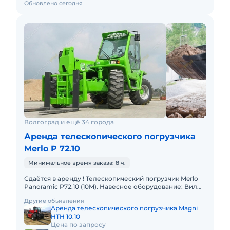
Обновлено сегодня
Волгоград и ещё 34 города
Аренда телескопического погрузчика
Merlo P 72.10
Минимальное время заказа: 8 ч.
Сдаётся в аренду ! Телескопический погрузчик Merlo
Panoramic P72.10 (10M). Навесное оборудование: Вилы;
Длинные Вилы; Ковш; Крюк. Грузоподъемность 7200
Другие объявления
кг Гр
Аренда телескопического погрузчика Magni
HTH 10.10
Цена по запросу