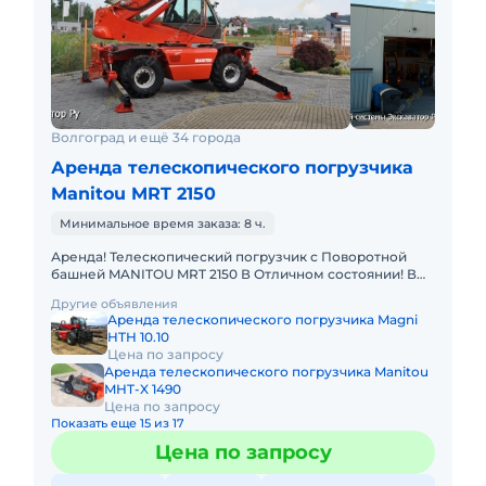
Волгоград и ещё 34 города
Аренда телескопического погрузчика
Manitou MRT 2150
Минимальное время заказа: 8 ч.
Аренда! Телескопический погрузчик с Поворотной
башней MANITOU MRT 2150 В Отличном состоянии! В
комплекте: вилы, ковш, люлька, крюк, лебёдка. Высота
Другие объявления
подъема
Аренда телескопического погрузчика Magni
HTH 10.10
Цена по запросу
Аренда телескопического погрузчика Manitou
MHT-X 1490
Цена по запросу
Показать еще 15 из 17
Цена по запросу