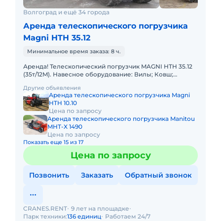
Волгоград и ещё 34 города
Аренда телескопического погрузчика
Magni HTH 35.12
Минимальное время заказа: 8 ч.
Аренда! Телескопический погрузчик MAGNI HTH 35.12
(35т/12M). Навесное оборудование: Вилы; Ковш;
Платформа(люлька); Крюк; Штырь с позиционером
Другие объявления
для работы с ру
Аренда телескопического погрузчика Magni
HTH 10.10
Цена по запросу
Аренда телескопического погрузчика Manitou
MHT-X 1490
Цена по запросу
Показать еще 15 из 17
Цена по запросу
Позвонить
Заказать
Обратный звонок
CRANES.RENT
9 лет на площадке
Парк техники:
136 единиц
Работаем 24/7