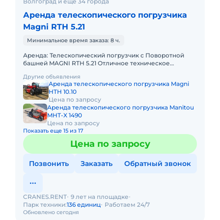
Волгоград и ещё 34 города
Аренда телескопического погрузчика
Magni RTH 5.21
Минимальное время заказа: 8 ч.
Аренда: Телескопический погрузчик с Поворотной
башней MAGNI RTH 5.21 Отличное техническое
состояние! В комплекте: вилы, ковш, люлька, крюк,
Другие объявления
лебёдка. Высота
Аренда телескопического погрузчика Magni
HTH 10.10
Цена по запросу
Аренда телескопического погрузчика Manitou
MHT-X 1490
Цена по запросу
Показать еще 15 из 17
Цена по запросу
Позвонить
Заказать
Обратный звонок
CRANES.RENT
9 лет на площадке
Парк техники:
136 единиц
Работаем 24/7
Обновлено сегодня