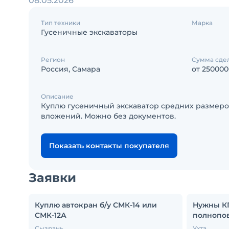
08.05.2026
Тип техники
Марка
Гусеничные экскаваторы
Регион
Сумма сде
Россия, Самара
от 250000
Описание
Куплю гусеничный экскаватор средних размеро
вложений. Можно без документов.
Показать контакты покупателя
Заявки
Куплю автокран б/у СМК-14 или
Нужны КП
СМК-12А
полнопов
Сызрань
Ухта