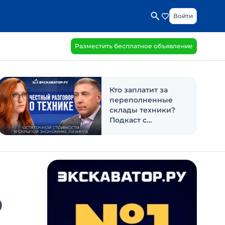
Войти
Разместить бесплатное объявление
Кто заплатит за
переполненные
склады техники?
Подкаст с
«Балтийским
лизингом»
р