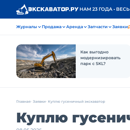
НАМ 23 ГОДА • ВЕС
Журналы
Продажа
Аренда
Запчасти
Заявки
Как выгодно
модернизировать
парк с SKL?
Главная
Заявки
Куплю гусеничный экскаватор
Куплю гусени