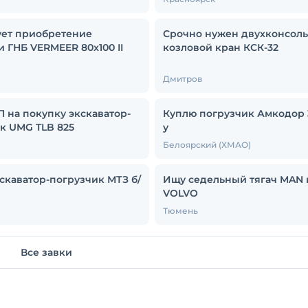
ет приобретение
Срочно нужен двухконсол
и ГНБ VERMEER 80x100 II
козловой кран КСК-32
Дмитров
 на покупку экскаватор-
Куплю погрузчик Амкодор 
к UMG TLB 825
у
Белоярский (ХМАО)
скаватор-погрузчик МТЗ б/
Ищу седельный тягач MAN 
VOLVO
ы
Тюмень
Все завки