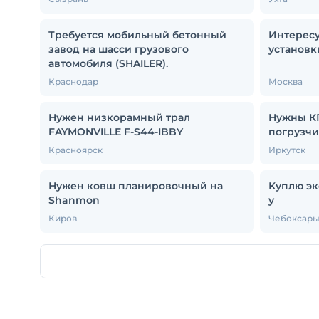
Требуется мобильный бетонный
Интересу
завод на шасси грузового
установк
автомобиля (SHAILER).
Краснодар
Москва
Нужен низкорамный трал
Нужны КП
FAYMONVILLE F-S44-IBBY
погрузчи
Красноярск
Иркутск
Нужен ковш планировочный на
Куплю эк
Shanmon
у
Киров
Чебоксар