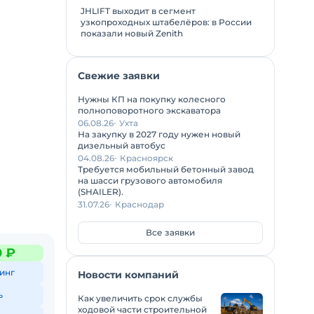
JHLIFT выходит в сегмент
узкопроходных штабелёров: в России
показали новый Zenith
Свежие заявки
Нужны КП на покупку колесного
полноповоротного экскаватора
06.08.26
Ухта
На закупку в 2027 году нужен новый
дизельный автобус
04.08.26
Красноярск
Требуется мобильный бетонный завод
на шасси грузового автомобиля
(SHAILER).
31.07.26
Краснодар
Все заявки
0 ₽
инг
Новости компаний
ь
Как увеличить срок службы
ходовой части строительной