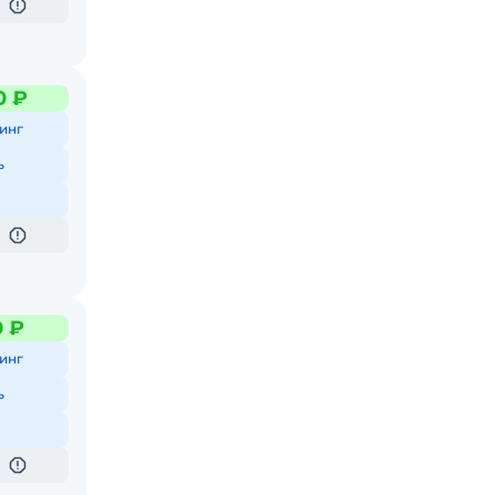
0 ₽
инг
ь
0 ₽
инг
ь