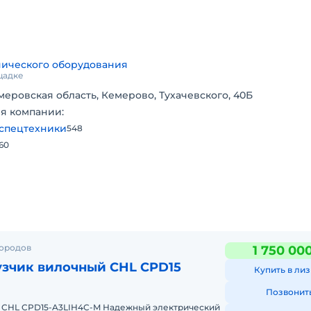
нического оборудования
щадке
меровская область, Кемерово, Тухачевского, 40Б
я компании:
спецтехники
548
10PR
160
иалисты подберут вилочный погрузчик под любую задачу!
городов
1 750 00
узчик вилочный CHL CPD15
Купить в лиз
Позвонит
 CHL CPD15-A3LIH4C-M Надежный электрический