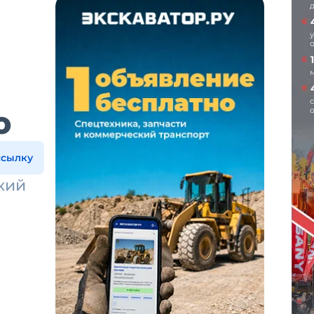
ю
ссылку
кий