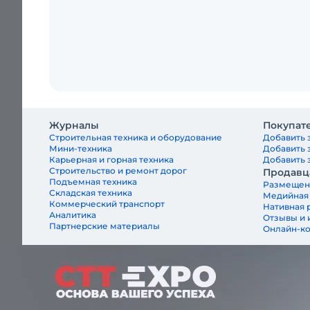
Журналы
Покупат
Строительная техника и оборудование
Добавить 
Мини-техника
Добавить 
Карьерная и горная техника
Добавить з
Строительство и ремонт дорог
Продавц
Подъемная техника
Размещен
Складская техника
Медийная
Коммерческий транспорт
Нативная 
Аналитика
Отзывы и 
Партнерские материалы
Онлайн-к