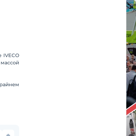
е IVECO
 массой
Крайнем