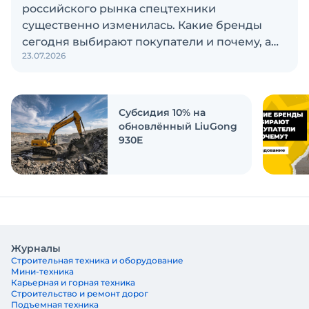
российского рынка спецтехники
существенно изменилась. Какие бренды
сегодня выбирают покупатели и почему, а
23.07.2026
также кого считают лидерами рынка?
Экскаватор Ру провёл исследование, чтобы
ответить на эти вопросы
Субсидия 10% на
обновлённый LiuGong
930E
Журналы
Строительная техника и оборудование
Мини-техника
Карьерная и горная техника
Строительство и ремонт дорог
Подъемная техника