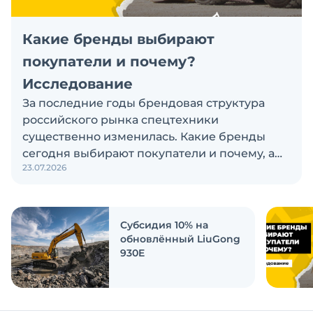
Какие бренды выбирают
покупатели и почему?
Исследование
За последние годы брендовая структура
российского рынка спецтехники
существенно изменилась. Какие бренды
сегодня выбирают покупатели и почему, а
23.07.2026
также кого считают лидерами рынка?
Экскаватор Ру провёл исследование, чтобы
ответить на эти вопросы
Субсидия 10% на
обновлённый LiuGong
930E