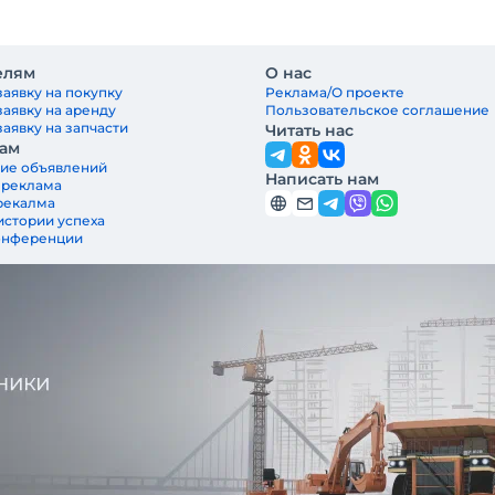
елям
О нас
заявку на покупку
Реклама/О проекте
заявку на аренду
Пользовательское соглашение
аявку на запчасти
Читать нас
ам
ие объявлений
Написать нам
 реклама
рекалма
истории успеха
онференции