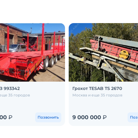
З 993342
Грохот TESAB TS 2670
еще 35 городов
Москва и еще 35 городов
000
₽
9 000 000
₽
Позвонить
Поз