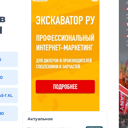
в
I
5
00
5-1 XL
80
Актуальное