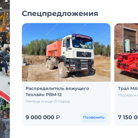
Спецпредложения
Распределитель вяжущего
Трал МА
Техлайн РВМ-12
Москва и 
Липецк и еще 21 город
9 000 000
₽
7 150 
Позвонить