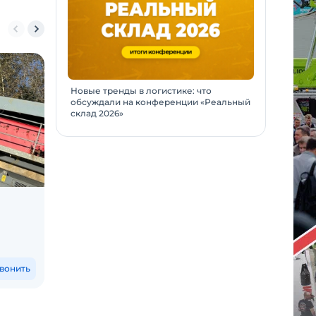
Новые тренды в логистике: что
обсуждали на конференции «Реальный
склад 2026»
Бурильно-крановая машина
Экскава
(ямобур) Sam Yang HTS 2076 +
Sitemas
Auger
Химки и 
Благовещенск АО и еще 11 городов
6 800 000
₽
14 80
вонить
Позвонить