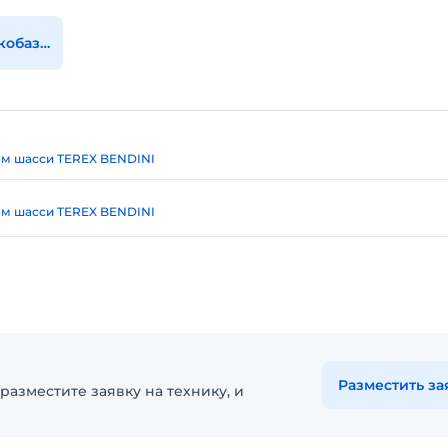
Все кран на короткобазовом шасси
ом шасси TEREX BENDINI
ом шасси TEREX BENDINI
Разместить за
разместите заявку на технику, и