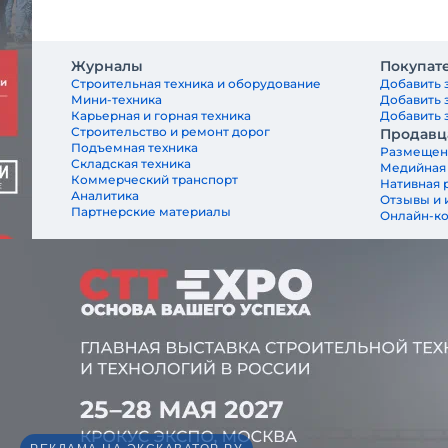
Журналы
Покупат
Строительная техника и оборудование
Добавить 
Мини-техника
Добавить 
Карьерная и горная техника
Добавить з
Строительство и ремонт дорог
Продавц
Подъемная техника
Размещен
Складская техника
Медийная
Коммерческий транспорт
Нативная 
Аналитика
Отзывы и 
Партнерские материалы
Онлайн-к