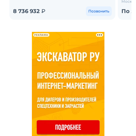
Москва
8 736 932
₽
По з
Позвонить
РЕКЛАМА