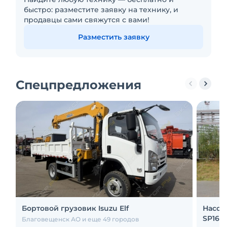
быстро: разместите заявку на технику, и
продавцы сами свяжутся с вами!
Разместить заявку
Спецпредложения
Бортовой грузовик Isuzu Elf
Насос
SP160
Благовещенск АО и еще 49 городов