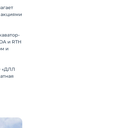
агает
 акциями
каватор-
-DA и RTH
ом и
О «ДЛЛ
латная