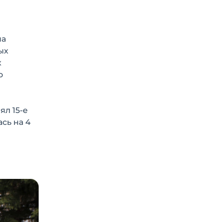
на
ых
х
о
ял 15-е
сь на 4