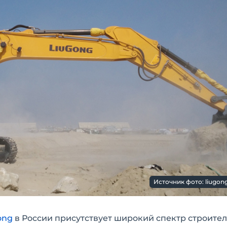
Источник фото: liugong
ong
в России присутствует широкий спектр строите