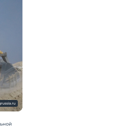
russia.ru
льной