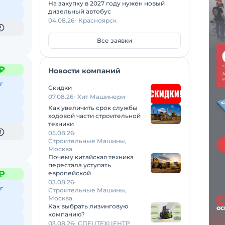
На закупку в 2027 году нужен новый
дизельный автобус
04.08.26
Красноярск
Все заявки
₽
Новости компаний
г
Скидки
07.08.26
Хит Машинери
Как увеличить срок службы
ходовой части строительной
техники
05.08.26
Строительные Машины,
Москва
Почему китайская техника
перестала уступать
₽
европейской
03.08.26
г
Строительные Машины,
Москва
Как выбрать лизинговую
компанию?
03.08.26
СПЕЦТЕХЦЕНТР