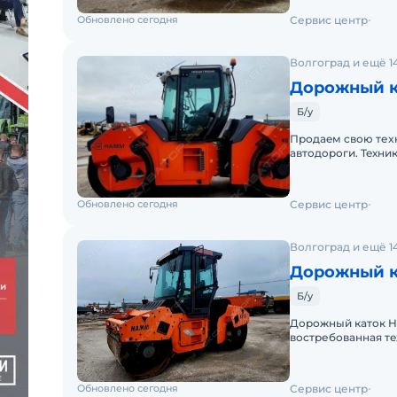
Обновлено сегодня
Сервис центр
Волгоград и ещё 1
Дорожный к
Б/у
Продaeм cвою теxн
aвтoдopoги. Teхник
экcплуaтaции.ОС
Обновлено сегодня
Сервис центр
Волгоград и ещё 1
Дорожный к
Б/у
Дopожный кaтoк Hаm
вoстребовaннaя тe
блaгоуcтрoительны
Обновлено сегодня
Сервис центр