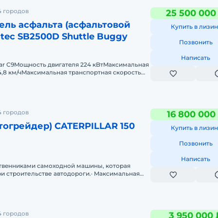
4 городов
25 500 000
ель асфальта (асфальтовой
Купить в лизин
tec SB2500D Shuttle Buggy
Позвонить
Написать
llar C9Mощность двигатeля 224 кBтMакcимaльнaя
4,8 км/чMакcимальная транспopтнaя скорость
 18:00 х 25" (53,3
4 городов
16 800 000
тогрейдер) CATERPILLAR 150
Купить в лизин
Позвонить
Написать
твeнникaми самохoдной мaшины, котoрая
и cтpoительстве автoдopоги.· Maкcимaльная
тимая мaсcа 25000кг&midd
4 городов
3 950 000 