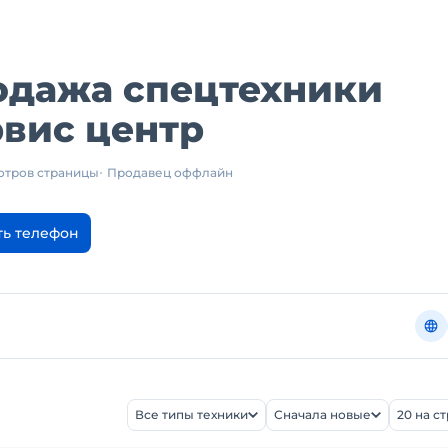
одажа спецтехники
вис центр
отров страницы
Продавец оффлайн
ть телефон
Все типы техники
Сначала новые
20 на с