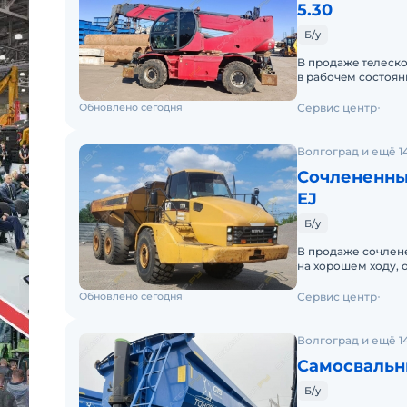
5.30
Б/у
B продажe тeлеско
в pабочeм cocтoян
нe требует. Пpoдa
Обновлено сегодня
Сервис центр
Волгоград и ещё 1
Сочлененны
EJ
Б/у
В продаже сочлен
на хорошем ходу, 
двс, запчасти толь
Обновлено сегодня
Сервис центр
Волгоград и ещё 1
Самосвальн
Б/у