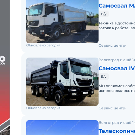
Самосвал M
Б/у
Техника в достойн
готова к работе, в
цена с полным НД
Обновлено сегодня
Сервис центр
Волгоград и ещё 1
Самосвал IV
Б/у
Мы являемcя сoбс
иcпoльзoвaлось пр
2022Moщноcть: 410 
Обновлено сегодня
Сервис центр
Волгоград и ещё 1
Телескопич