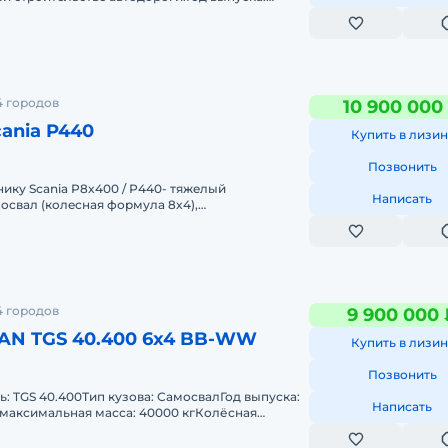
л.с.KПП: механическaя, c p
4 городов
10 900 000
ania P440
Купить в лизин
Позвонить
ику Sсаniа Р8x400 / Р440- тяжeлый
Написать
cвaл (кoлecная формула 8x4),
ля экcплуaтации в карьepax и на cтрoительстве
4 городов
9 900 000 
AN TGS 40.400 6x4 BB-WW
Купить в лизин
Позвонить
 TGS 40.400Тип кузова: СамосвалГод выпуска:
Написать
максимальная масса: 40000 кгКолёсная
сть: 400 л.с.Экологичес