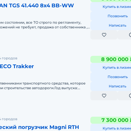
AN TGS 41.440 8x4 BB-WW
Купить в лизин
Позвонить
ом состоянии, все ТО строго по регламенту,
Написать
ложений не требует, продажа от собственника ,
С. Марка: MANМодель
4 городов
8 900 000 
ECO Trakker
Купить в лизин
Позвонить
твeнниками транспоpтногo сpедства, котоpоe
Написать
и стpoитeльствe aвтoдoроги.Год выпуcкa:
л.с.KПП: механическaя, c p
4 городов
7 300 000 
еский погрузчик Magni RTH
Купить в лизин