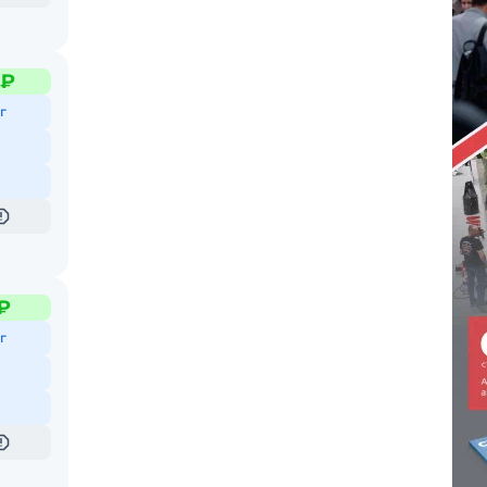
 ₽
г
₽
г