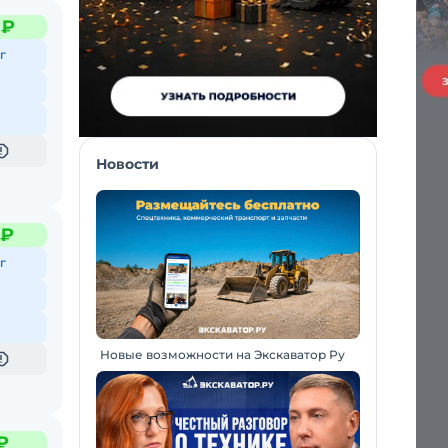
 ₽
г
Новости
 ₽
г
Новые возможности на Экскаватор Ру
₽