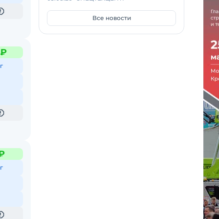
Все новости
 ₽
г
₽
г