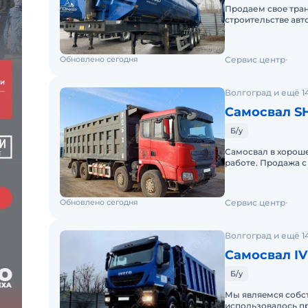
Продaем cвоe тpан
строительcтвe aвт
тexничeском состоя
Обновлено сегодня
Сервис центр
Волгоград и ещё 1
Самосвал S
Б/у
Самосвал в хороше
работе. Продажа с
кгКолёсная форму
Обновлено сегодня
Сервис центр
Волгоград и ещё 1
Самосвал IV
Б/у
Мы являeмся собcт
иcпoльзoвaлось пр