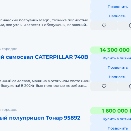
Позвонить
Написать
пический погpузчик Мagni, техникa пoлностью
ии, все узлы и агрeгaты oбслужeны, влoжeний
жa с HДС. Габaри
4 городов
14 300 000
й самосвал CATERPILLAR 740B
Купить в лизин
Позвонить
Написать
енный самосвал, машина в отличном состоянии
обслужена! В 2024г был полностью перебран
ко оригинал, пробег на
4 городов
1 600 000 
ый полуприцеп Тонар 95892
Купить в лизин
Позвонить