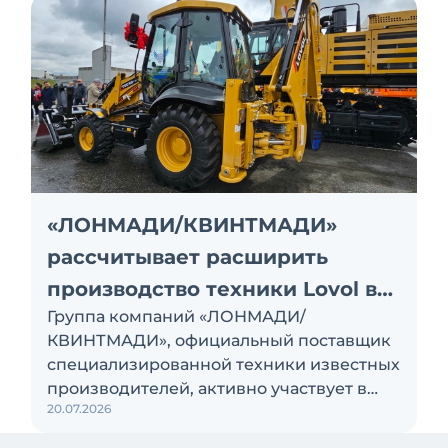
«ЛОНМАДИ/КВИНТМАДИ»
рассчитывает расширить
производство техники Lovol в
Группа компаний «ЛОНМАДИ/
России
КВИНТМАДИ», официальный поставщик
специализированной техники известных
производителей, активно участвует в
20.07.2026
локализации производства
экскаваторов-погрузчиков на заводе в