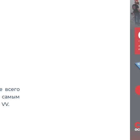
е всего
о самым
 VV.