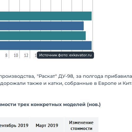
Источник фото: exkavator.ru
роизводства, "Раскат" ДУ-98, за полгода прибавила
одорожали также и катки, собранные в Европе и Кита
мости трех конкретных моделей (нов.)