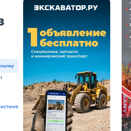
з
ссылку
и
системе