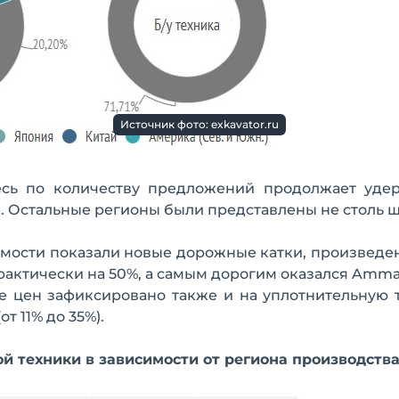
Источник фото: exkavator.ru
десь по количеству предложений продолжает уде
ия. Остальные регионы были представлены не столь 
мости показали новые дорожные катки, произведе
рактически на 50%, а самым дорогим оказался Amm
е цен зафиксировано также и на уплотнительную 
т 11% до 35%).
й техники в зависимости от региона производств