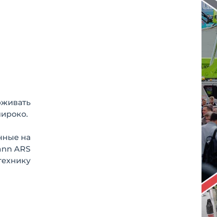
рживать
широко.
нные на
ann ARS
технику
а