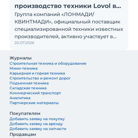
производство техники Lovol в
Группа компаний «ЛОНМАДИ/
России
КВИНТМАДИ», официальный поставщик
специализированной техники известных
производителей, активно участвует в
20.07.2026
локализации производства
экскаваторов-погрузчиков на заводе в
Журналы
Тосно. В перспективе здесь планируют
Строительная техника и оборудование
наладить выпуск экскаваторов и
Мини-техника
фронтальных погрузчиков Lovol
Карьерная и горная техника
Строительство и ремонт дорог
Подъемная техника
Складская техника
Коммерческий транспорт
Аналитика
Партнерские материалы
Покупателям
Добавить заявку на покупку
Добавить заявку на аренду
Добавить заявку на запчасти
Продавцам