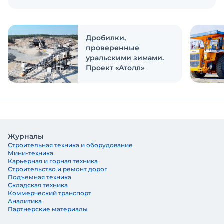
объединиться? Эти и другие вопросы
обсуждаем в новом выпуске подкаста
«Честно и открыто с Экскаватор Ру»
Дробилки,
проверенные
уральскими зимами.
Проект «Атолл»
Журналы
Строительная техника и оборудование
Мини-техника
Карьерная и горная техника
Строительство и ремонт дорог
Подъемная техника
Складская техника
Коммерческий транспорт
Аналитика
Партнерские материалы