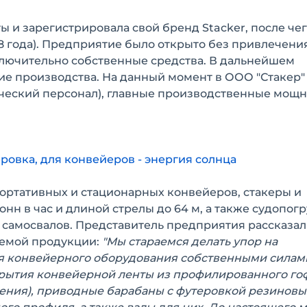
 и зарегистрировала свой бренд Stacker, после чег
8 года). Предприятие было открыто без привлечения
сключительно собственные средства. В дальнейшем
ие производства. На данный момент в ООО "Стакер"
ческий персонал), главные производственные мощн
ровка, для конвейеров - энергия солнца
портативных и стационарных конвейеров, стакеры и
нн в час и длиной стрелы до 64 м, а также судопог
самосвалов. Представитель предприятия рассказал
аемой продукции:
"Мы стараемся делать упор на
я конвейерного оборудования собственными силам
крытия конвейерной ленты из профилированного го
ления), приводные барабаны с футеровкой резинов