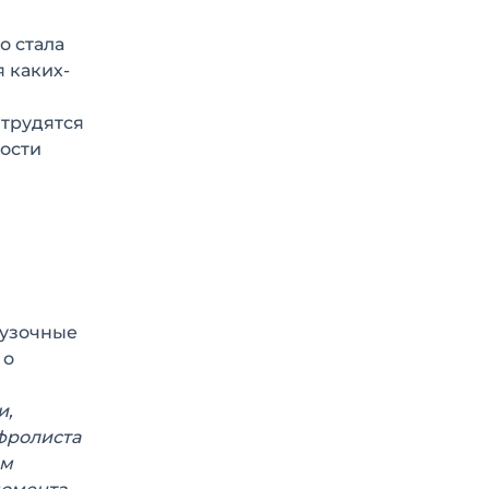
о стала
 каких-
 трудятся
ости
рузочные
 о
и,
фролиста
ым