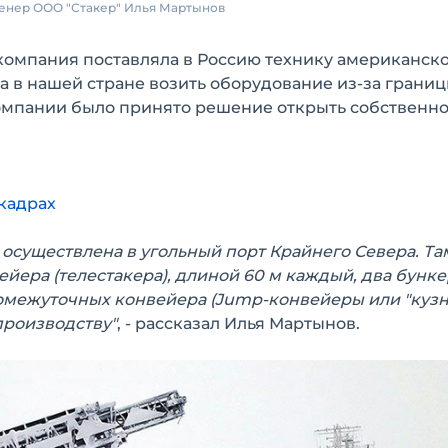
нер ООО "Стакер" Илья Мартынов
компания поставляла в Россию технику американск
а в нашей стране возить оборудование из-за границ
компании было принято решение открыть собственн
 кадрах
осуществлена в угольный порт Крайнего Севера. Та
йера (телестакера), длиной 60 м каждый, два бунке
межуточных конвейера (Jump-конвейеры или "кузн
производству"
, - рассказал Илья Мартынов.