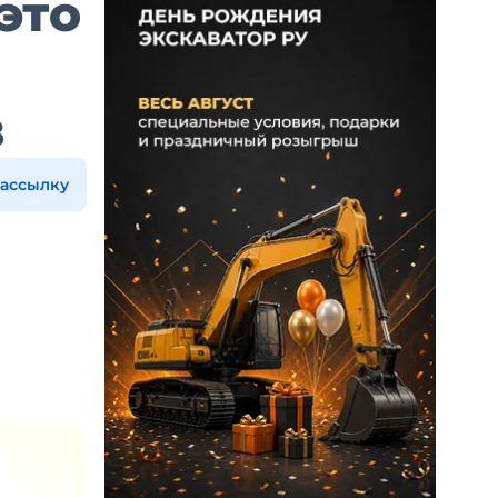
это
в
рассылку