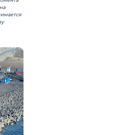
момента
на
нимается
ву