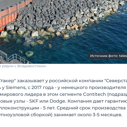
Источник фото: teles
т рядом с Владивостоком
такер" заказывает у российской компании "Северста
у Siemens, с 2017 года - у немецкого производител
 мирового лидера в этом сегменте Contitech (подра
вые узлы - SKF или Dodge. Компания дает гарантию
ллоконструкции - 5 лет. Средний срок производства
упноузловой сборкой) занимает около 3-5 месяцев.