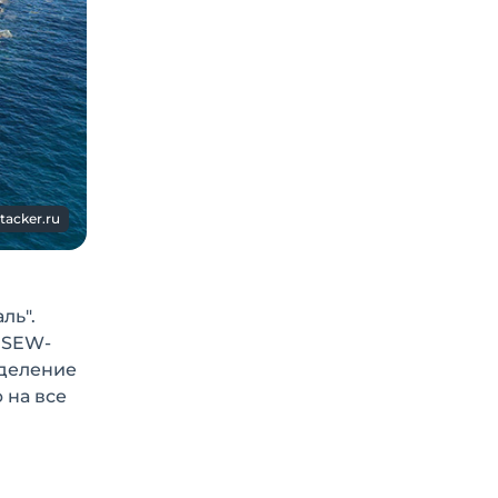
tacker.ru
ль".
я SEW-
зделение
 на все