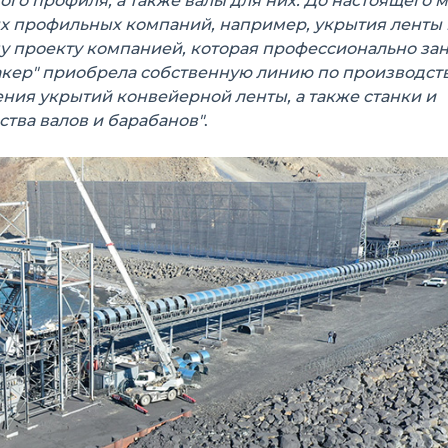
го профиля, а также валы для них. До настоящего 
х профильных компаний, например, укрытия ленты 
у проекту компанией, которая профессионально за
акер" приобрела собственную линию по производст
ния укрытий конвейерной ленты, а также станки и
тва валов и барабанов"
.