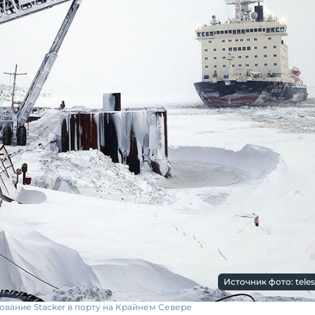
Источник фото: teles
вание Stacker в порту на Крайнем Севере