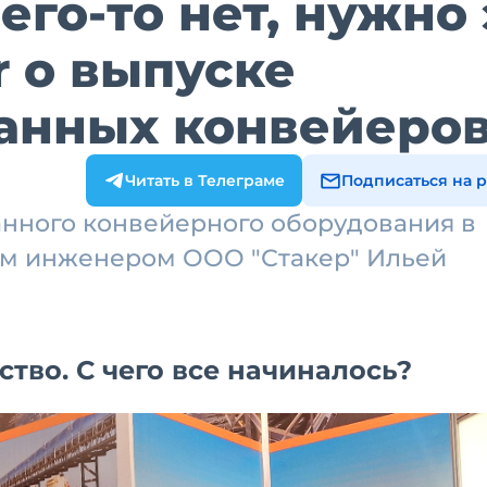
его-то нет, нужно 
r о выпуске
анных конвейеро
Читать в Телеграме
Подписаться на 
нного конвейерного оборудования в
им инженером ООО "Стакер" Ильей
ство. С чего все начиналось?