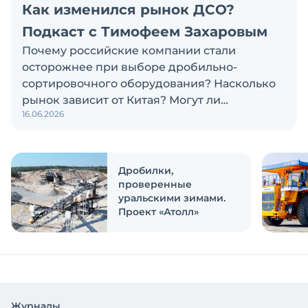
Как изменился рынок ДСО?
Подкаст с Тимофеем Захаровым
Почему российские компании стали
осторожнее при выборе дробильно-
сортировочного оборудования? Насколько
рынок зависит от Китая? Могут ли
16.06.2026
российские и китайские производители
объединиться? Эти и другие вопросы
обсуждаем в новом выпуске подкаста
«Честно и открыто с Экскаватор Ру»
Дробилки,
проверенные
уральскими зимами.
Проект «Атолл»
Журналы