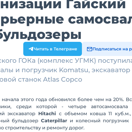
рнизации Гайский
арьерные самосва
бульдозеры
Читать в Телеграме
Подписаться на 
кого ГОКа (комплекс УГМК) поступил
алы и погрузчик Komatsu, экскаватор
уровой станок Atlas Copco
начала этого года обновился более чем на 20%. В
ники, среди которой - четыре автосамосвал
ий экскаватор
Hitachi
с объемом ковша 11 куб.м.
ичный бульдозер
Caterpillar
и колесный погрузчик 
о строительству и ремонту дорог.