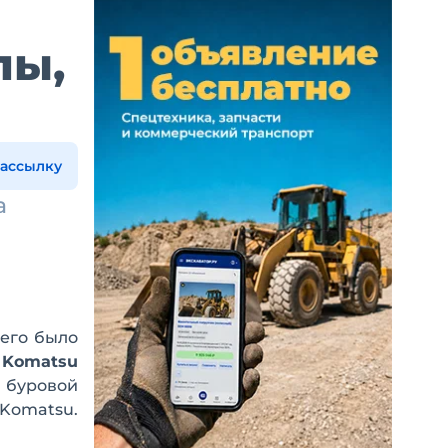
лы,
рассылку
а
сего было
а
Komatsu
, буровой
Komatsu.