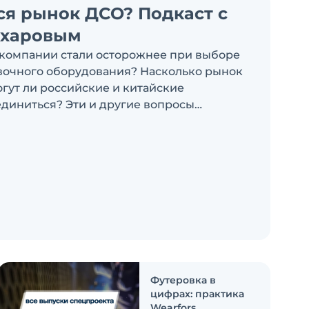
ся рынок ДСО? Подкаст с
ахаровым
компании стали осторожнее при выборе
очного оборудования? Насколько рынок
огут ли российские и китайские
диниться? Эти и другие вопросы
ыпуске подкаста «Честно и открыто с
Футеровка в
цифрах: практика
Wearfors