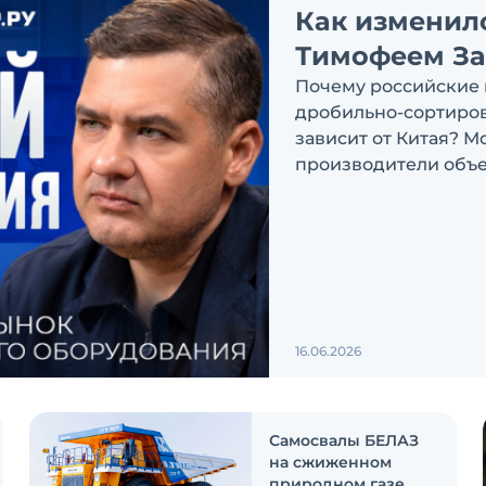
Как изменил
Тимофеем З
Почему российские 
дробильно-сортиров
зависит от Китая? М
производители объе
обсуждаем в новом в
Экскаватор Ру»
16.06.2026
Самосвалы БЕЛАЗ
на сжиженном
природном газе