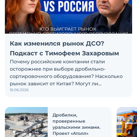
Как изменился рынок ДСО?
Подкаст с Тимофеем Захаровым
Почему российские компании стали
осторожнее при выборе дробильно-
сортировочного оборудования? Насколько
рынок зависит от Китая? Могут ли
16.06.2026
российские и китайские производители
объединиться? Эти и другие вопросы
обсуждаем в новом выпуске подкаста
«Честно и открыто с Экскаватор Ру»
Дробилки,
проверенные
уральскими зимами.
Проект «Атолл»