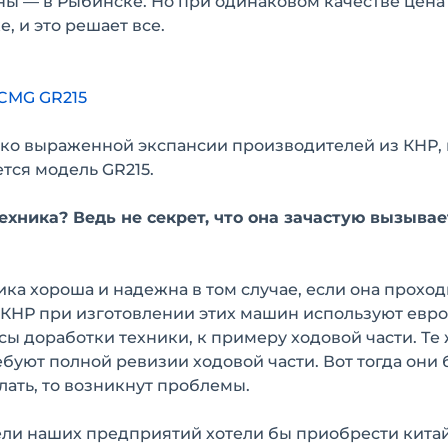
ны — в Рыбинске. Но при одинаковом качестве цена
, и это решает все.
XCMG GR215
ярко выраженной экспансии производителей из КНР, 
тся модель GR215.
хника? Ведь не секрет, что она зачастую вызывае
ика хороша и надежна в том случае, если она проход
 КНР при изготовлении этих машин используют евр
сы доработки техники, к примеру ходовой части. Те
ебуют полной ревизии ходовой части. Вот тогда они 
елать, то возникнут проблемы.
ели наших предприятий хотели бы приобрести кита