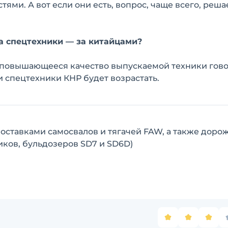
тями. А вот если они есть, вопрос, чаще всего, реша
а спецтехники — за китайцами?
о повышающееся качество выпускаемой техники гово
и спецтехники КНР будет возрастать.
 поставками самосвалов и тягачей FAW, а также доро
ков, бульдозеров SD7 и SD6D)