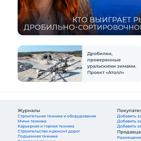
Дробилки,
проверенные
уральскими зимами.
Проект «Атолл»
Журналы
Покупате
Строительная техника и оборудование
Добавить за
Мини-техника
Добавить з
Карьерная и горная техника
Добавить за
Строительство и ремонт дорог
Продавц
Подъемная техника
Размещени