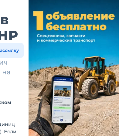
 в
КНР
рассылку
ич
 на
ском
единиц
. Если