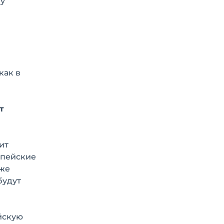
 у
как в
т
ит
опейские
 же
будут
йскую