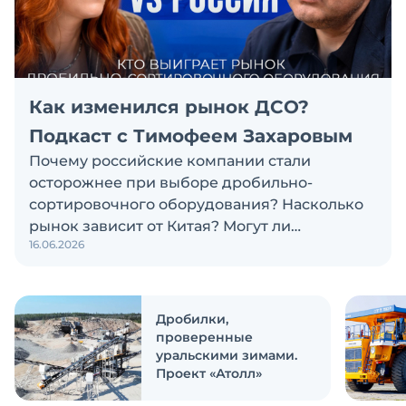
Как изменился рынок ДСО?
Подкаст с Тимофеем Захаровым
Почему российские компании стали
осторожнее при выборе дробильно-
сортировочного оборудования? Насколько
рынок зависит от Китая? Могут ли
16.06.2026
российские и китайские производители
объединиться? Эти и другие вопросы
обсуждаем в новом выпуске подкаста
«Честно и открыто с Экскаватор Ру»
Дробилки,
проверенные
уральскими зимами.
Проект «Атолл»