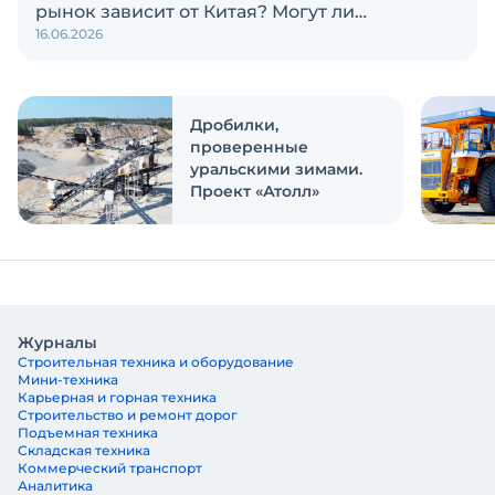
рынок зависит от Китая? Могут ли
16.06.2026
российские и китайские производители
объединиться? Эти и другие вопросы
обсуждаем в новом выпуске подкаста
«Честно и открыто с Экскаватор Ру»
Дробилки,
проверенные
уральскими зимами.
Проект «Атолл»
Журналы
Строительная техника и оборудование
Мини-техника
Карьерная и горная техника
Строительство и ремонт дорог
Подъемная техника
Складская техника
Коммерческий транспорт
Аналитика