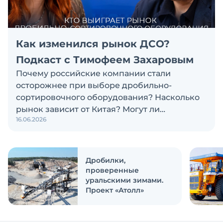
Как изменился рынок ДСО?
Подкаст с Тимофеем Захаровым
Почему российские компании стали
осторожнее при выборе дробильно-
сортировочного оборудования? Насколько
рынок зависит от Китая? Могут ли
16.06.2026
российские и китайские производители
объединиться? Эти и другие вопросы
обсуждаем в новом выпуске подкаста
«Честно и открыто с Экскаватор Ру»
Дробилки,
проверенные
уральскими зимами.
Проект «Атолл»