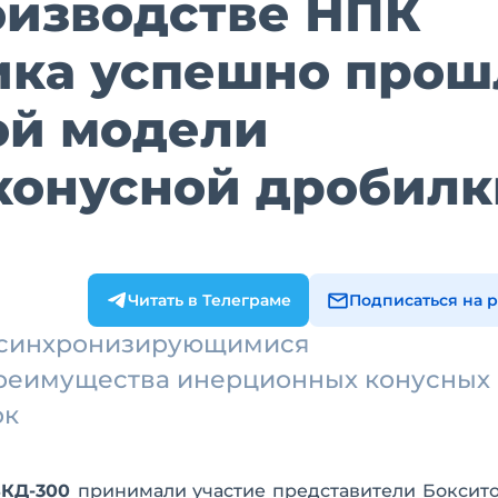
оизводстве НПК
ика успешно прош
ой модели
конусной дробилк
Читать в Телеграме
Подписаться на 
осинхронизирующимися
преимущества инерционных конусных
ок
ВКД-300
принимали участие представители Боксит