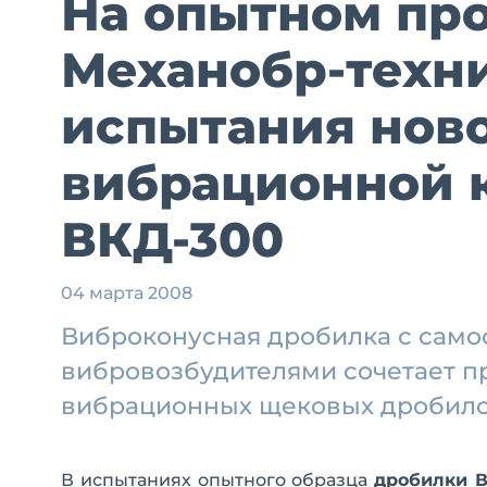
На опытном пр
Механобр-техн
испытания нов
вибрационной 
ВКД-300
04 марта 2008
Виброконусная дробилка с сам
вибровозбудителями сочетает 
вибрационных щековых дробил
В испытаниях опытного образца
дробилки 