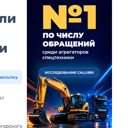
ли
и
рассылку
 и
огорского