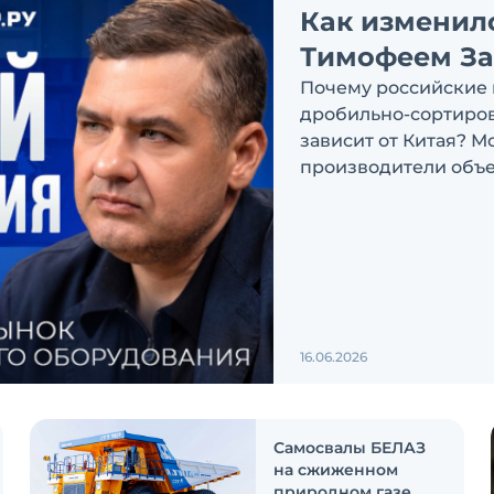
Как изменил
Тимофеем З
Почему российские 
дробильно-сортиров
зависит от Китая? М
производители объе
обсуждаем в новом в
Экскаватор Ру»
16.06.2026
Самосвалы БЕЛАЗ
на сжиженном
природном газе