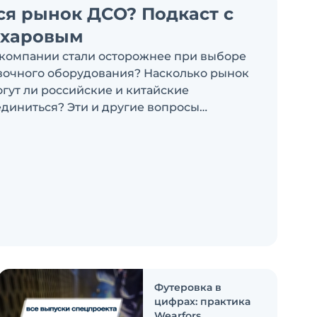
ся рынок ДСО? Подкаст с
ахаровым
компании стали осторожнее при выборе
очного оборудования? Насколько рынок
огут ли российские и китайские
диниться? Эти и другие вопросы
ыпуске подкаста «Честно и открыто с
Футеровка в
цифрах: практика
Wearfors