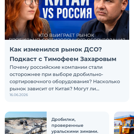
Как изменился рынок ДСО?
Подкаст с Тимофеем Захаровым
Почему российские компании стали
осторожнее при выборе дробильно-
сортировочного оборудования? Насколько
рынок зависит от Китая? Могут ли
16.06.2026
российские и китайские производители
объединиться? Эти и другие вопросы
обсуждаем в новом выпуске подкаста
«Честно и открыто с Экскаватор Ру»
Дробилки,
проверенные
уральскими зимами.