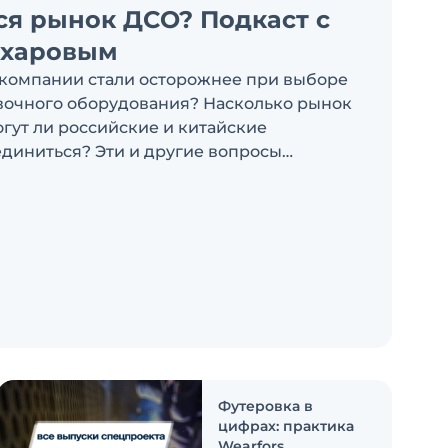
ся рынок ДСО? Подкаст с
ахаровым
компании стали осторожнее при выборе
очного оборудования? Насколько рынок
огут ли российские и китайские
диниться? Эти и другие вопросы
ыпуске подкаста «Честно и открыто с
Футеровка в
цифрах: практика
Wearfors