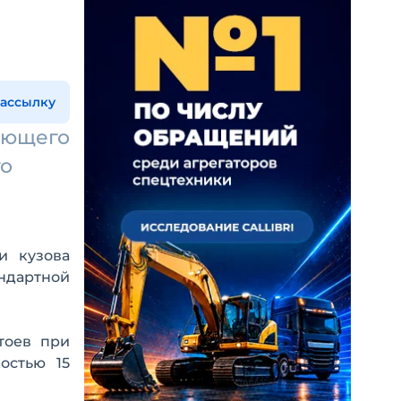
рассылку
ающего
го
и кузова
ндартной
тоев при
остью 15