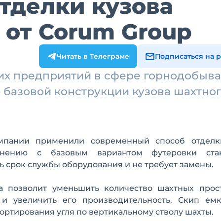
тделки кузова
 от Corum Group
Читать в Телеграме
Подписаться на 
их предприятий в сфере горнодобыв
 базовой конструкции кузова шахтно
мпании применили современный способ отделк
внению с базовым вариантом футеровки ста
сь срок службы оборудования и не требует замены.
а позволит уменьшить количество шахтных прос
и увеличить его производительность. Скип емк
ортирования угля по вертикальному стволу шахты.