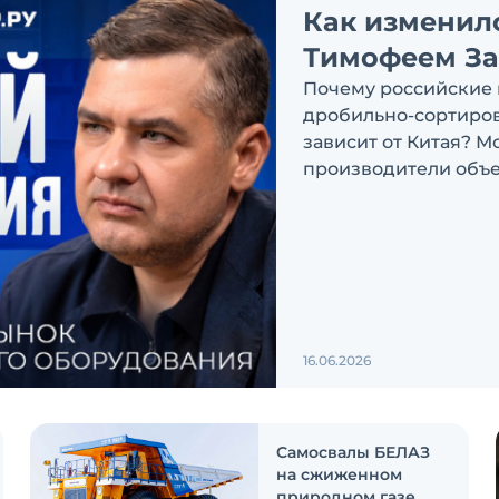
Как изменил
Тимофеем З
Почему российские 
дробильно-сортиров
зависит от Китая? М
производители объе
обсуждаем в новом в
Экскаватор Ру»
16.06.2026
Самосвалы БЕЛАЗ
на сжиженном
природном газе