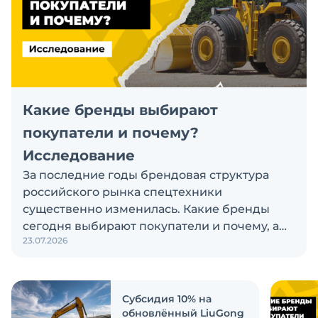
Какие бренды выбирают
покупатели и почему?
Исследование
За последние годы брендовая структура
российского рынка спецтехники
существенно изменилась. Какие бренды
сегодня выбирают покупатели и почему, а
23.07.2026
также кого считают лидерами рынка?
Экскаватор Ру провёл исследование, чтобы
ответить на эти вопросы
Субсидия 10% на
обновлённый LiuGong