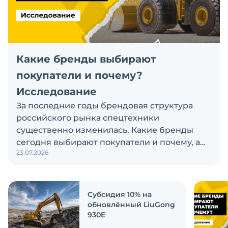
Какие бренды выбирают
покупатели и почему?
Исследование
За последние годы брендовая структура
российского рынка спецтехники
существенно изменилась. Какие бренды
сегодня выбирают покупатели и почему, а
23.07.2026
также кого считают лидерами рынка?
Экскаватор Ру провёл исследование, чтобы
ответить на эти вопросы
Субсидия 10% на
обновлённый LiuGong
930E