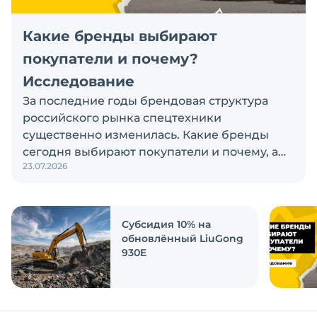
Какие бренды выбирают
покупатели и почему?
Исследование
За последние годы брендовая структура
российского рынка спецтехники
существенно изменилась. Какие бренды
сегодня выбирают покупатели и почему, а
23.07.2026
также кого считают лидерами рынка?
Экскаватор Ру провёл исследование, чтобы
ответить на эти вопросы
Субсидия 10% на
обновлённый LiuGong
930E