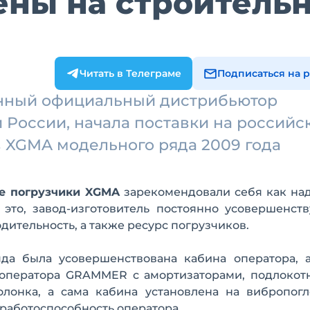
ены на строитель
Читать в Телеграме
Подписаться на 
енный официальный дистрибьютор
России, начала поставки на российс
 XGMA модельного ряда 2009 года
е погрузчики XGMA
зарекомендовали себя как на
это, завод-изготовитель постоянно усовершенств
дительность, а также ресурс погрузчиков.
да была усовершенствована кабина оператора, 
о оператора GRAMMER с амортизаторами, подлокот
олонка, а сама кабина установлена на вибропог
 работоспособность оператора.