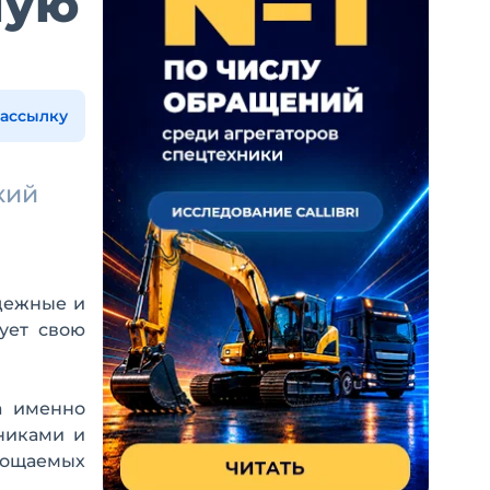
ную
рассылку
кий
дежные и
ует свою
а именно
никами и
лощаемых