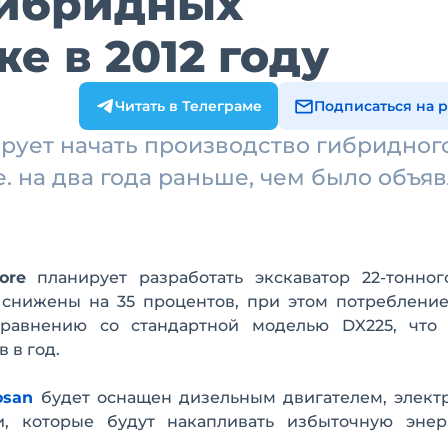
гибридных
е в 2012 году
Читать в Телеграме
Подписаться на 
ирует начать производство гибридног
.е. на два года раньше, чем было объя
ore
планирует разработать экскаватор 22-тонного
 снижены на 35 процентов, при этом потребление
равнению со стандартной моделью DX225, что
 в год.
osan
будет оснащен дизельным двигателем, элект
и, которые будут накапливать избыточную эне