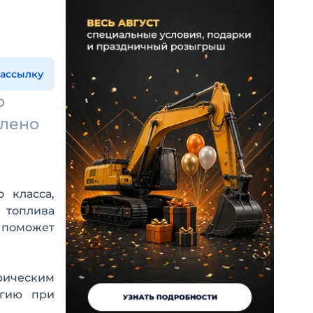
рассылку
о
влено
 класса,
 топлива
 поможет
рическим
ргию при