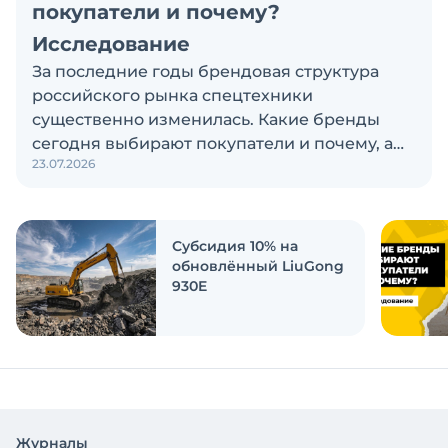
покупатели и почему?
Исследование
За последние годы брендовая структура
российского рынка спецтехники
существенно изменилась. Какие бренды
сегодня выбирают покупатели и почему, а
23.07.2026
также кого считают лидерами рынка?
Экскаватор Ру провёл исследование, чтобы
ответить на эти вопросы
Субсидия 10% на
обновлённый LiuGong
930E
Журналы