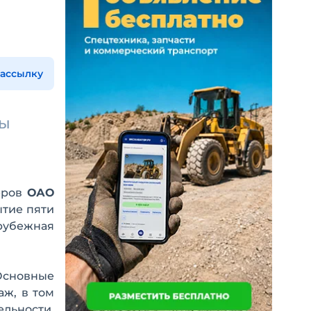
рассылку
ры
еров
ОАО
ытие пяти
рубежная
Основные
ж, в том
ельности,