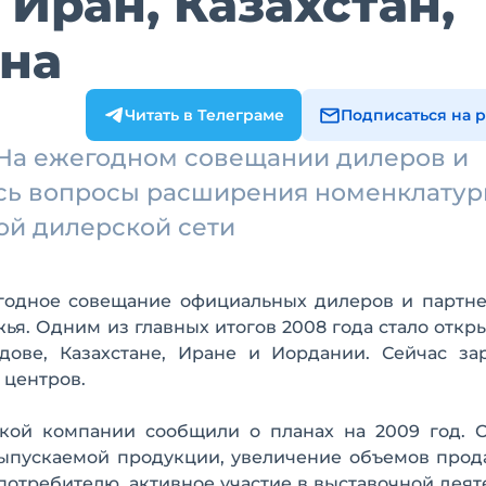
 Иран, Казахстан,
ина
Читать в Телеграме
Подписаться на 
. На ежегодном совещании дилеров и
сь вопросы расширения номенклату
ой дилерской сети
годное совещание официальных дилеров и партн
жья. Одним из главных итогов 2008 года стало откр
дове, Казахстане, Иране и Иордании. Сейчас за
 центров.
ской компании сообщили о планах на 2009 год. 
ыпускаемой продукции, увеличение объемов прода
отребителю, активное участие в выставочной деят