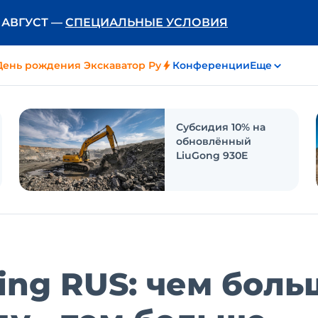
Ь АВГУСТ —
СПЕЦИАЛЬНЫЕ УСЛОВИЯ
День рождения Экскаватор Ру
Конференции
Еще
Субсидия 10% на
обновлённый
LiuGong 930E
ding RUS: чем боль