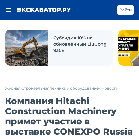
Войти
Субсидия 10% на
обновлённый LiuGong
930E
Журнал Строительная техника и оборудование
Новости
Компания Hitachi
Construction Maсhinery
примет участие в
выставке CONEXPO Russia