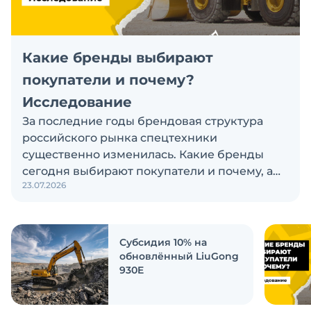
Какие бренды выбирают
покупатели и почему?
Исследование
За последние годы брендовая структура
российского рынка спецтехники
существенно изменилась. Какие бренды
сегодня выбирают покупатели и почему, а
23.07.2026
также кого считают лидерами рынка?
Экскаватор Ру провёл исследование, чтобы
ответить на эти вопросы
Субсидия 10% на
обновлённый LiuGong
930E