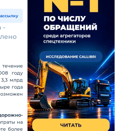
рассылку
 -
елено
 течение
008 году
 3,3 млрд
тыре года
 возможен
дорожно-
атраты на
оте более