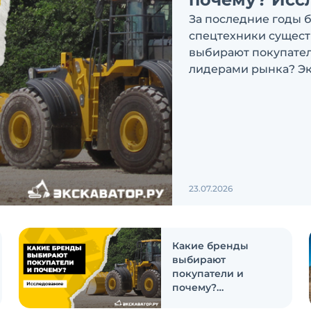
За последние годы 
спецтехники сущест
выбирают покупатели
лидерами рынка? Эк
ответить на эти воп
23.07.2026
Какие бренды
выбирают
покупатели и
почему?
Исследование