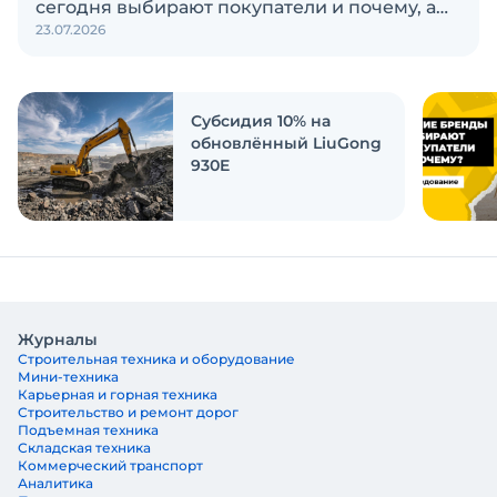
сегодня выбирают покупатели и почему, а
23.07.2026
также кого считают лидерами рынка?
Экскаватор Ру провёл исследование, чтобы
ответить на эти вопросы
Субсидия 10% на
обновлённый LiuGong
930E
Журналы
Строительная техника и оборудование
Мини-техника
Карьерная и горная техника
Строительство и ремонт дорог
Подъемная техника
Складская техника
Коммерческий транспорт
Аналитика