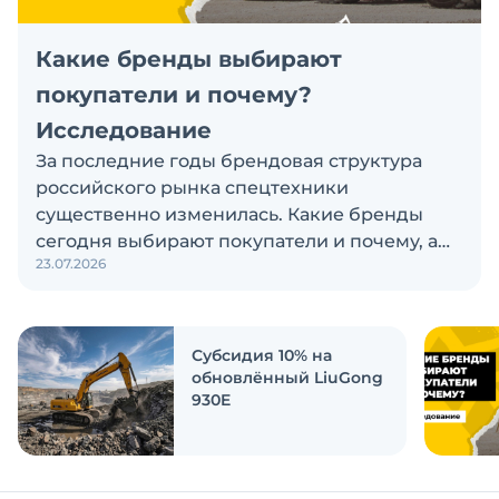
Какие бренды выбирают
покупатели и почему?
Исследование
За последние годы брендовая структура
российского рынка спецтехники
существенно изменилась. Какие бренды
сегодня выбирают покупатели и почему, а
23.07.2026
также кого считают лидерами рынка?
Экскаватор Ру провёл исследование, чтобы
ответить на эти вопросы
Субсидия 10% на
обновлённый LiuGong
930E