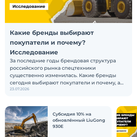
Какие бренды выбирают
покупатели и почему?
Исследование
За последние годы брендовая структура
российского рынка спецтехники
существенно изменилась. Какие бренды
сегодня выбирают покупатели и почему, а
23.07.2026
также кого считают лидерами рынка?
Экскаватор Ру провёл исследование, чтобы
ответить на эти вопросы
Субсидия 10% на
обновлённый LiuGong
930E